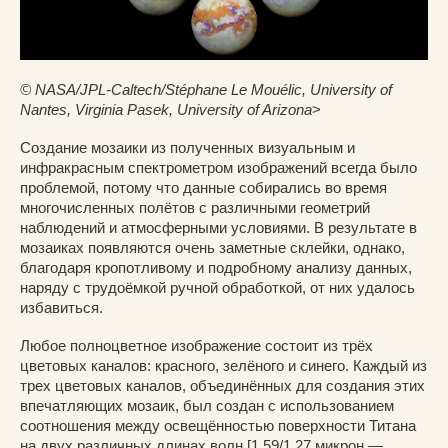
© NASA/JPL-Caltech/Stéphane Le Mouélic, University of
Nantes, Virginia Pasek, University of Arizona
>
Создание мозаики из полученных визуальным и
инфракрасным спектрометром изображений всегда было
проблемой, потому что данные собирались во время
многочисленных полётов с различными геометрий
наблюдений и атмосферными условиями. В результате в
мозаиках появляются очень заметные склейки, однако,
благодаря кропотливому и подробному анализу данных,
наряду с трудоёмкой ручной обработкой, от них удалось
избавиться.
Любое полноцветное изображение состоит из трёх
цветовых каналов: красного, зелёного и синего. Каждый из
трех цветовых каналов, объединённых для создания этих
впечатляющих мозаик, был создан с использованием
соотношения между освещённостью поверхности Титана
на двух различных длинах волн [1,59/1,27 микрон —