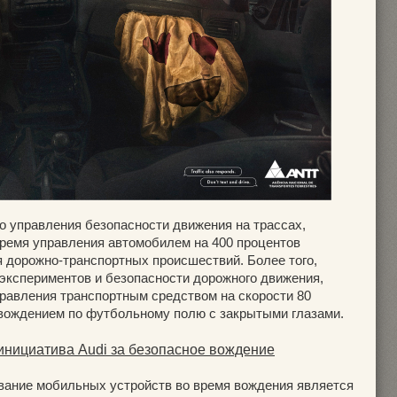
 управления безопасности движения на трассах,
ремя управления автомобилем на 400 процентов
я дорожно-транспортных происшествий. Более того,
экспериментов и безопасности дорожного движения,
правления транспортным средством на скорости 80
 вождением по футбольному полю с закрытыми глазами.
 инициатива Audi за безопасное вождение
ование мобильных устройств во время вождения является