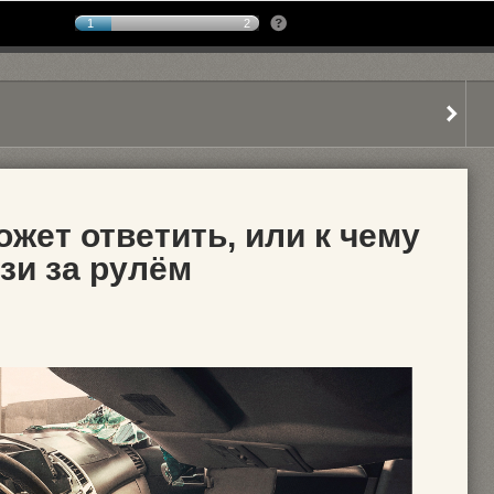
1
2
жет ответить, или к чему
зи за рулём