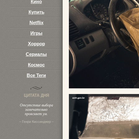
Кино
Купить
Netflix
Игры
Хоррор
Сериалы
Космос
Все Теги
ЦИТАТА ДНЯ
Отсутствие выбора
замечательно
проясняет ум.
– Генри Киссинджер –