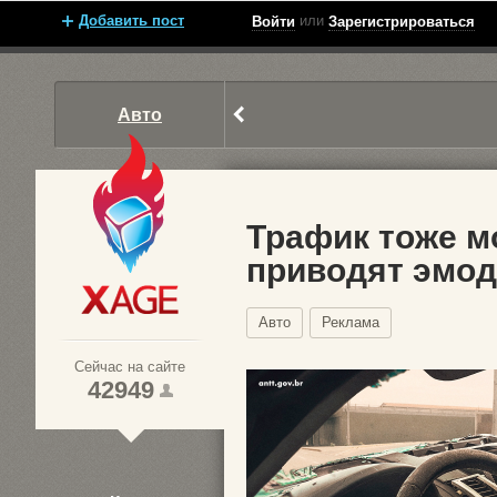
Добавить пост
или
Войти
Зарегистрироваться
Авто
Трафик тоже мо
приводят эмод
Xage.ru
Авто
Реклама
Сейчас на сайте
42949
1