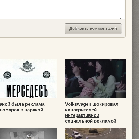
акой была реклама
Volkswagen шокировал
номарок в царской ...
кинозрителей
интерактивной
социальной рекламой