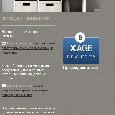
ПОСЛЕДНИЕ КОММЕНТАРИИ
Не заметил чтобы что-то
изменили...
Написал
astass
про
Как цифровые
платформы изменили музыкальную
индустрию
Кроме Ливанова не могу никого
Присоединяйтесь!
представить, прям по книге,
остальные фильмы даже не
смотрел.
Написал
astass
про
Самые
популярные экранизации самого
популярного сыщика
При чем ремейки как правило еще
до выхода премьеры смотреть не