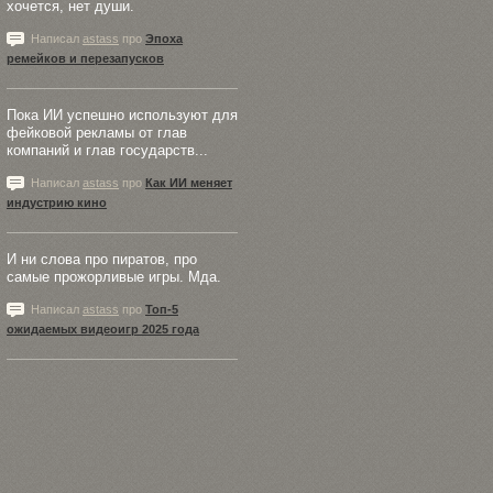
хочется, нет души.
Написал
astass
про
Эпоха
ремейков и перезапусков
Пока ИИ успешно используют для
фейковой рекламы от глав
компаний и глав государств...
Написал
astass
про
Как ИИ меняет
индустрию кино
И ни слова про пиратов, про
самые прожорливые игры. Мда.
Написал
astass
про
Топ-5
ожидаемых видеоигр 2025 года