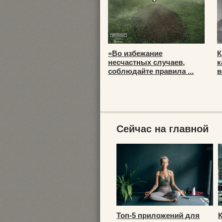
«Во избежание
К
несчастных случаев,
к
соблюдайте правила ...
в
Сейчас на главной
Топ-5 приложений для