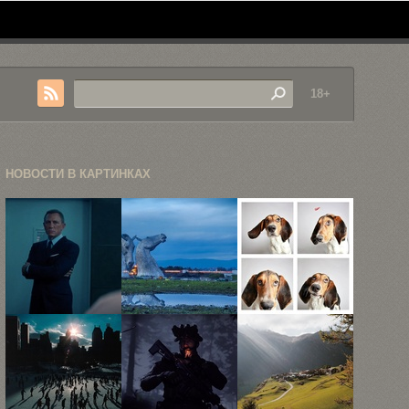
18+
НОВОСТИ В КАРТИНКАХ
«Не время
Гигантские
Собаки из
умирать»:
лошадиные
приюта
Джеймс Бонд
головы
Humane
...
украсили
Society ...
горизонт ...