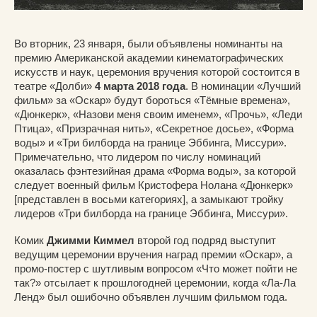
Во вторник, 23 января, были объявлены номинанты на
премию Американской академии кинематографических
искусств и наук, церемония вручения которой состоится в
театре «Долби»
4 марта 2018 года
. В номинации «Лучший
фильм» за «Оскар» будут бороться «Тёмные времена»,
«Дюнкерк», «Назови меня своим именем», «Прочь», «Леди
Птица», «Призрачная нить», «Секретное досье», «Форма
воды» и «Три билборда на границе Эббинга, Миссури».
Примечательно, что лидером по числу номинаций
оказалась фэнтезийная драма «Форма воды», за которой
следует военный фильм Кристофера Нолана «Дюнкерк»
[представлен в восьми категориях], а замыкают тройку
лидеров «Три билборда на границе Эббинга, Миссури».
Комик
Джимми Киммел
второй год подряд выступит
ведущим церемонии вручения наград премии «Оскар», а
промо-постер с шутливым вопросом «Что может пойти не
так?» отсылает к прошлогодней церемонии, когда «Ла-Ла
Ленд» был ошибочно объявлен лучшим фильмом года.