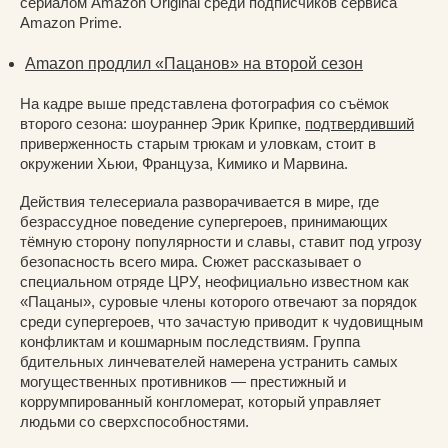
сериалом Amazon Original среди подписчиков сервиса
Amazon Prime.
Amazon продлил «Пацанов» на второй сезон
На кадре выше представлена фотография со съёмок
второго сезона: шоураннер Эрик Крипке,
подтвердивший
приверженность старым трюкам и уловкам, стоит в
окружении Хьюи, Француза, Кимико и Марвина.
Действия телесериала разворачивается в мире, где
безрассудное поведение супергероев, принимающих
тёмную сторону популярности и славы, ставит под угрозу
безопасность всего мира. Сюжет рассказывает о
специальном отряде ЦРУ, неофициально известном как
«Пацаны», суровые члены которого отвечают за порядок
среди супергероев, что зачастую приводит к чудовищным
конфликтам и кошмарным последствиям. Группа
бдительных линчевателей намерена устранить самых
могущественных противников — престижный и
коррумпированный конгломерат, который управляет
людьми со сверхспособностями.