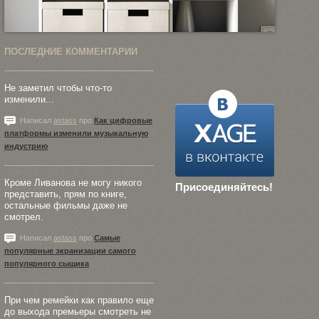
ПОСЛЕДНИЕ КОММЕНТАРИИ
Не заметил чтобы что-то
изменили...
Написал
astass
про
Как цифровые
платформы изменили музыкальную
индустрию
Кроме Ливанова не могу никого
Присоединяйтесь!
представить, прям по книге,
остальные фильмы даже не
смотрел.
Написал
astass
про
Самые
популярные экранизации самого
популярного сыщика
При чем ремейки как правило еще
до выхода премьеры смотреть не