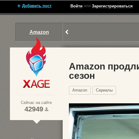
Добавить пост
или
Войти
Зарегистрироваться
Amazon
Amazon продли
сезон
Xage.ru
Amazon
Сериалы
Сейчас на сайте
42949
1