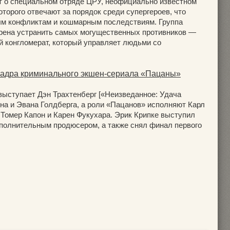
т о специальном отряде ЦРУ, неофициально известном
торого отвечают за порядок среди супергероев, что
ым конфликтам и кошмарным последствиям. Группа
рена устранить самых могущественных противников —
 конгломерат, который управляет людьми со
 кадра криминального экшен-сериала «Пацаны»
выступает Дэн Трахтенберг [«Неизведанное: Удача
на и Эвана Голдберга, а роли «Пацанов» исполняют Карл
 Томер Капон и Карен Фукухара. Эрик Крипке выступил
полнительным продюсером, а также снял финал первого