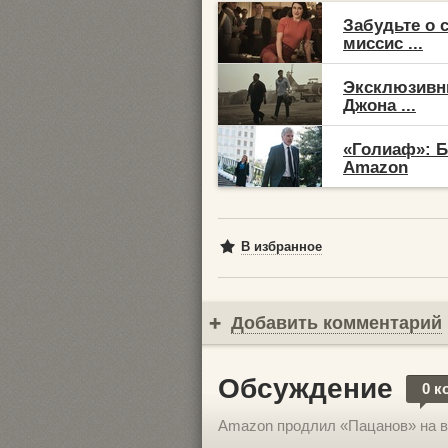
Забудьте о 
миссис ...
Эксклюзивны
Джона ...
«Голиаф»: Б
Amazon
В избранное
Добавить комментарий
Обсуждение
0 к
Amazon продлил «Пацанов» на в