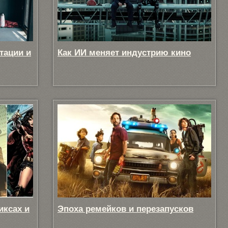
тации и
Как ИИ меняет индустрию кино
иксах и
Эпоха ремейков и перезапусков