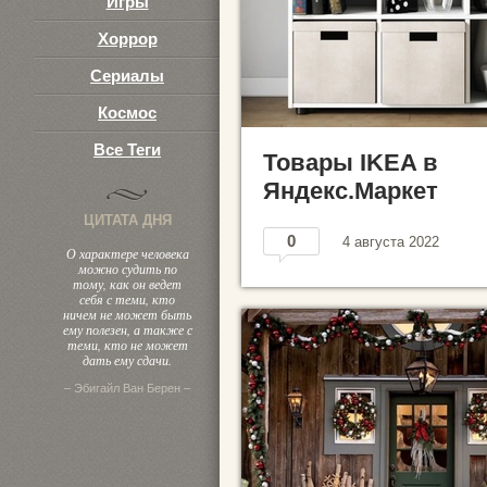
Игры
Хоррор
Сериалы
Космос
Все Теги
Товары IKEA в
Яндекс.Маркет
ЦИТАТА ДНЯ
0
4 августа 2022
О характере человека
можно судить по
тому, как он ведет
себя с теми, кто
ничем не может быть
ему полезен, а также с
теми, кто не может
дать ему сдачи.
– Эбигайл Ван Берен –