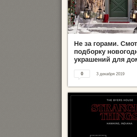
Не за горами. Смо
подборку новогод
украшений для до
0
3 декабря 2019