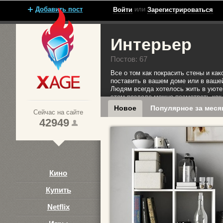
Добавить пост
или
Войти
Зарегистрироваться
Интерьер
Постов: 67
Все о том как покрасить стены и ка
поставить в вашем доме или в вашей
Людям всегда хотелось жить в уюте,
Xage.ru
этом разделе можно посмотреть как 
Новое
Популярное за меся
Сейчас на сайте
42949
Кино
Купить
Netflix