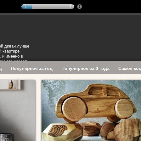
1
2
кой диван лучше
 квартире.
 и именно в
же его создать.
ц
Популярное за год
Популярное за 3 года
Самое ко