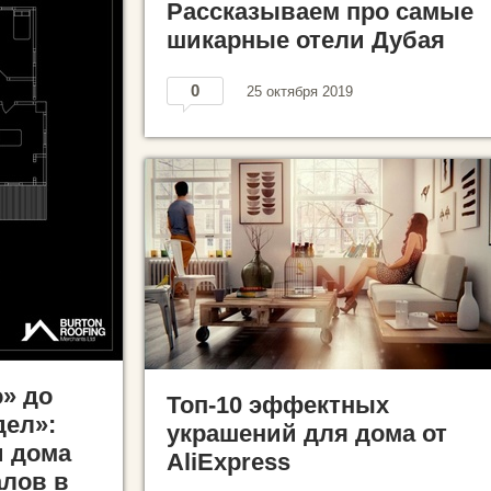
Рассказываем про самые
шикарные отели Дубая
0
25 октября 2019
» до
Топ-10 эффектных
дел»:
украшений для дома от
и дома
AliExpress
лов в