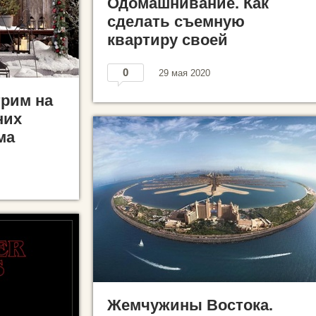
Одомашнивание. Как
сделать съемную
квартиру своей
0
29 мая 2020
трим на
них
ма
Жемчужины Востока.