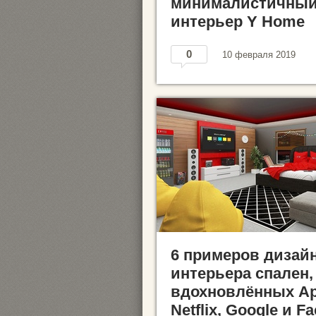
минималистичны
интерьер Y Home
0
10 февраля 2019
6 примеров дизай
интерьера спален,
вдохновлённых Ap
Netflix, Google и F