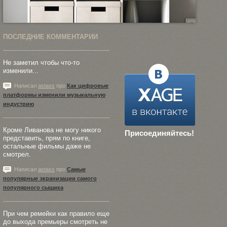
ПОСЛЕДНИЕ КОММЕНТАРИИ
Не заметил чтобы что-то
изменили...
Написал
astass
про
Как цифровые
платформы изменили музыкальную
индустрию
Кроме Ливанова не могу никого
Присоединяйтесь!
представить, прям по книге,
остальные фильмы даже не
смотрел.
Написал
astass
про
Самые
популярные экранизации самого
популярного сыщика
При чем ремейки как правило еще
до выхода премьеры смотреть не