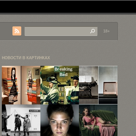
18+
НОВОСТИ В КАРТИНКАХ
Старые
20 картинок
Старые
книги как
GIF из
реликвии,
средство
сериала ...
или история
самовыражения
нашего ...