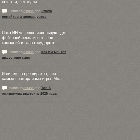
хочется, нет души.
Написал
astass
про
Эпоха
ремейков и перезапусков
Пока ИИ успешно используют для
фейковой рекламы от глав
компаний и глав государств...
Написал
astass
про
Как ИИ меняет
индустрию кино
И ни слова про пиратов, про
самые прожорливые игры. Мда.
Написал
astass
про
Топ-5
ожидаемых видеоигр 2025 года