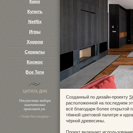
Кино
Купить
Netflix
Игры
Хоррор
Сериалы
Космос
Все Теги
ЦИТАТА ДНЯ
Созданный по дизайн-проекту
S
Отсутствие выбора
расположенной на последнем эт
замечательно
проясняет ум.
всё благодаря более открытой п
тёмной цветовой палитре и иде
– Генри Киссинджер –
чёрной древесины.
Проект включает использование