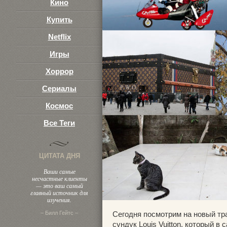
Кино
Купить
Netflix
Игры
Хоррор
Сериалы
Космос
Все Теги
ЦИТАТА ДНЯ
Ваши самые
несчастные клиенты
— это ваш самый
главный источник для
изучения.
– Билл Гейтс –
Сегодня посмотрим на новый тр
сундук Louis Vuitton, который 