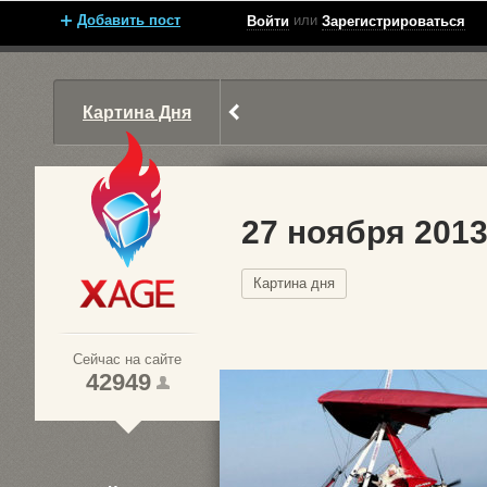
Добавить пост
или
Войти
Зарегистрироваться
Картина Дня
27 ноября 201
Картина дня
Xage.ru
Сейчас на сайте
42949
1