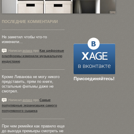
ПОСЛЕДНИЕ КОММЕНТАРИИ
Не заметил чтобы что-то
изменили...
Написал
astass
про
Как цифровые
платформы изменили музыкальную
индустрию
Кроме Ливанова не могу никого
Присоединяйтесь!
представить, прям по книге,
остальные фильмы даже не
смотрел.
Написал
astass
про
Самые
популярные экранизации самого
популярного сыщика
При чем ремейки как правило еще
до выхода премьеры смотреть не