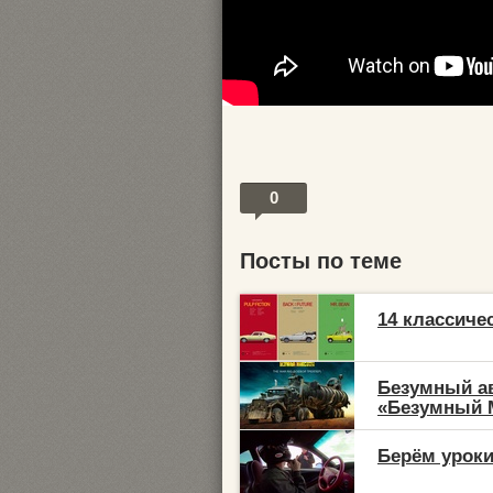
0
Посты по теме
14 классиче
Безумный а
«Безумный М
Берём уроки