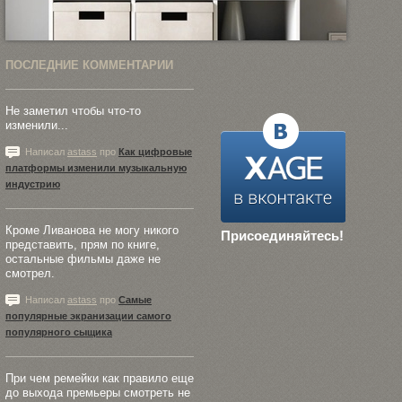
ПОСЛЕДНИЕ КОММЕНТАРИИ
Не заметил чтобы что-то
изменили...
Написал
astass
про
Как цифровые
платформы изменили музыкальную
индустрию
Кроме Ливанова не могу никого
Присоединяйтесь!
представить, прям по книге,
остальные фильмы даже не
смотрел.
Написал
astass
про
Самые
популярные экранизации самого
популярного сыщика
При чем ремейки как правило еще
до выхода премьеры смотреть не