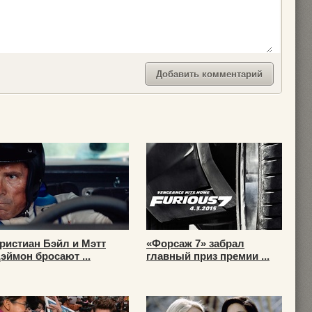
ристиан Бэйл и Мэтт
«Форсаж 7» забрал
эймон бросают ...
главный приз премии ...