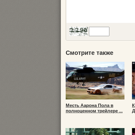
Смотрите также
Месть Аарона Пола в
К
полноценном трейлере ...
Д