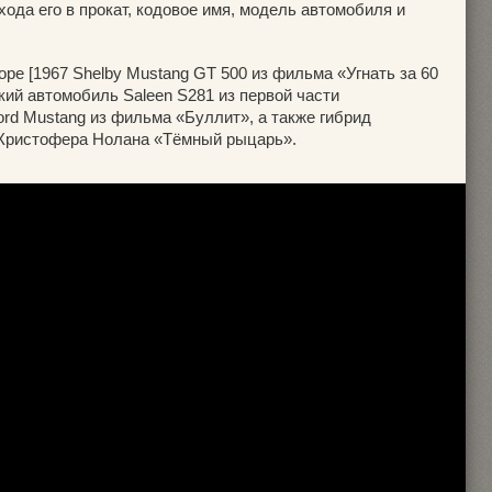
хода его в прокат, кодовое имя, модель автомобиля и
ре [1967 Shelby Mustang GT 500 из фильма «Угнать за 60
кий автомобиль Saleen S281 из первой части
rd Mustang из фильма «Буллит», а также гибрид
и Кристофера Нолана «Тёмный рыцарь».