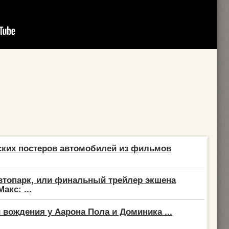
ских постеров автомобилей из фильмов
втопарк, или финальный трейлер экшена
акс: ...
 вождения у Аарона Пола и Доминика ...