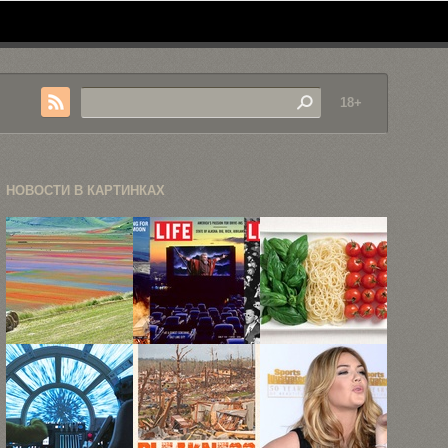
18+
НОВОСТИ В КАРТИНКАХ
Буйство
«Уолтер
Съедобные
красок во
Митти» и
флаги 18
время
другие
стран мира
ежегодного
обложки ...
...