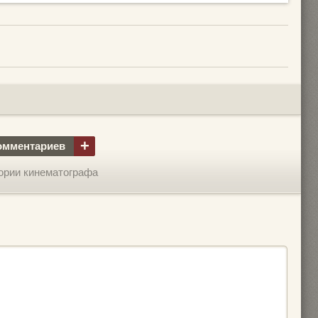
+
омментариев
ории кинематографа