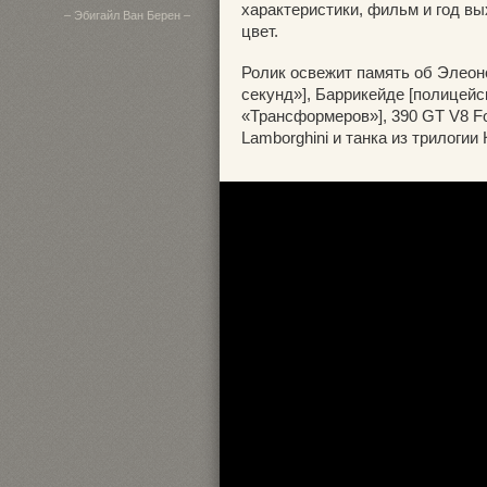
характеристики, фильм и год вы
– Эбигайл Ван Берен –
цвет.
Ролик освежит память об Элеоно
секунд»], Баррикейде [полицейс
«Трансформеров»], 390 GT V8 Fo
Lamborghini и танка из трилоги