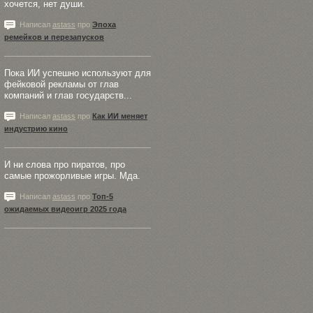
хочется, нет души.
Написал
astass
про
Эпоха
ремейков и перезапусков
Пока ИИ успешно используют для
фейковой рекламы от глав
компаний и глав государств...
Написал
astass
про
Как ИИ меняет
индустрию кино
И ни слова про пиратов, про
самые прожорливые игры. Мда.
Написал
astass
про
Топ-5
ожидаемых видеоигр 2025 года