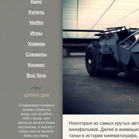
Кино
Купить
Netflix
Игры
Хоррор
Сериалы
Космос
Все Теги
ЦИТАТА ДНЯ
О характере человека
можно судить по
тому, как он ведет
себя с теми, кто
ничем не может быть
Некоторые из самых крутых ав
ему полезен, а также с
кинофильмов. Далее в анимаци
теми, кто не может
дать ему сдачи.
тачки в истории кинематографа