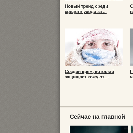
Новый тренд среди
С
средств ухода за ...
в
Создан крем, который
Г
защищает кожу от ...
ч
Сейчас на главной