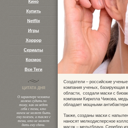
Кино
Купить
Netflix
Игры
Хоррор
Сериалы
Космос
Все Теги
Создатели – российские ученые,
компания ученых, базирующая в
ЦИТАТА ДНЯ
области, создали маски с биоа
О характере человека
компании Кирилла Чижова, медь
можно судить по
обладает мощными антибактери
тому, как он ведет
себя с теми, кто
ничем не может быть
Также, созданы маски с напыле
ему полезен, а также с
теми, кто не может
наносят мелкодисперсное колло
дать ему сдачи.
масок – мельтблаун. Серебро и