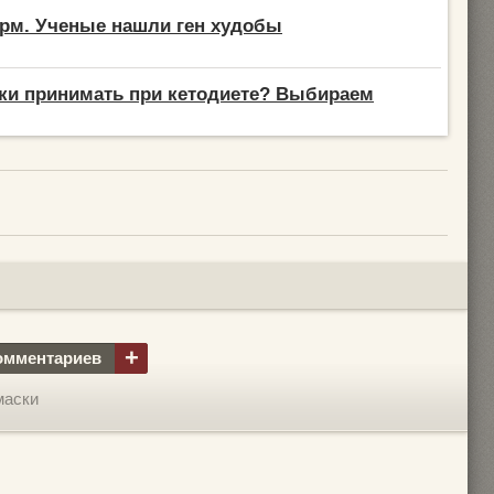
орм. Ученые нашли ген худобы
ки принимать при кетодиете? Выбираем
+
омментариев
маски