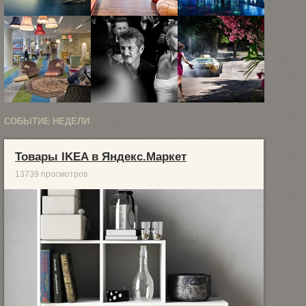
Пейзажи
Прогулка по
Удивительный
Кристофера
офису
лаунж-бар
Уилсона
Google в ...
«Фэй» в
Гуанчжоу
СОБЫТИЕ НЕДЕЛИ
5
40 черно-
Фэшн-
невероятных
белых
фотография
офисов
портретов
Дэвида
Товары IKEA в Яндекс.Маркет
Google
звезд
Дребина
Каннского ...
13739 просмотров