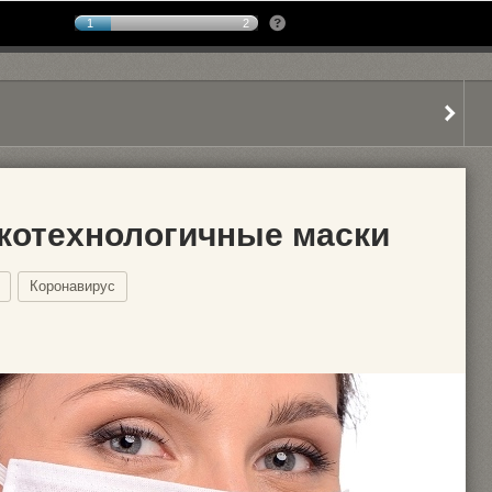
1
2
котехнологичные маски
Коронавирус