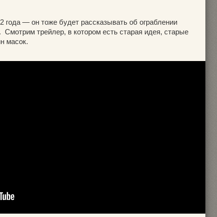
2 года — он тоже будет рассказывать об ограблении
 Смотрим трейлер, в котором есть старая идея, старые
н масок.