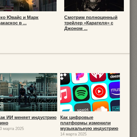
ко Ювайс и Марк
Смотрим полноценный
акаскос в ...
трейлер «Карателя» с
Джоном ...
Как ИИ меняет индустрию
Как цифровые
кино
платформы изменили
музыкальную индустрию
0 марта 2025
14 марта 2025