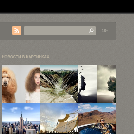
18+
НОВОСТИ В КАРТИНКАХ
10 портретов
Скриншоты
Сюрреалистические
собак и их ...
Google Earth
фотографии
превратили
Кристофера
в ...
Джея