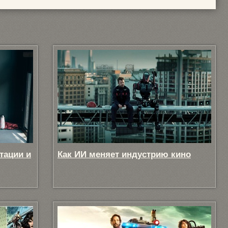
тации и
Как ИИ меняет индустрию кино