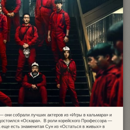
 они собрали лучших актеров из «Игры в кальмара» и
достоился «Оскара». В роли корейского Профессора —
 еще есть знаменитая Сун из «Остаться в живых» в