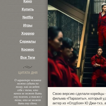
Кино
Купить
Netflix
Игры
Хоррор
Сериалы
Космос
Все Теги
ЦИТАТА ДНЯ
О характере человека
можно судить по
тому, как он ведет
себя с теми, кто
ничем не может быть
Свою версию сделали корейцы —
ему полезен, а также с
фильма «Паразиты», который у
теми, кто не может
актер из «Олдбоя» Ю Джи-тхэ, а
дать ему сдачи.