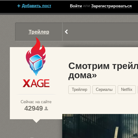
Добавить пост
или
Войти
Зарегистрироваться
Трейлер
Смотрим трейл
дома»
Xage.ru
Трейлер
Сериалы
Netflix
Сейчас на сайте
42949
1