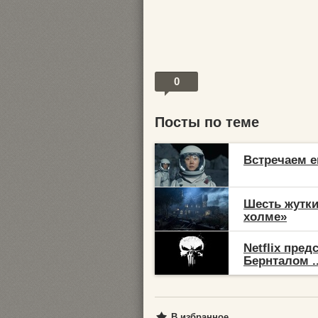
0
Посты по теме
Встречаем е
Шесть жутки
холме»
Netflix пре
Бернталом ..
В избранное