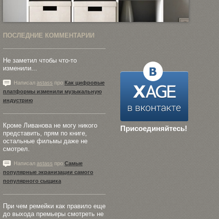
ПОСЛЕДНИЕ КОММЕНТАРИИ
Не заметил чтобы что-то
изменили...
Написал
astass
про
Как цифровые
платформы изменили музыкальную
индустрию
Кроме Ливанова не могу никого
Присоединяйтесь!
представить, прям по книге,
остальные фильмы даже не
смотрел.
Написал
astass
про
Самые
популярные экранизации самого
популярного сыщика
При чем ремейки как правило еще
до выхода премьеры смотреть не