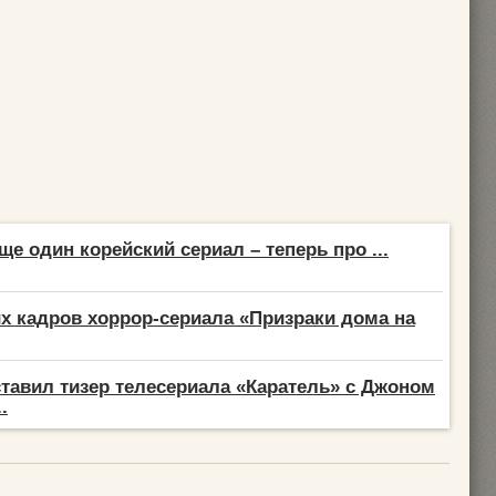
ще один корейский сериал – теперь про ...
х кадров хоррор-сериала «Призраки дома на
дставил тизер телесериала «Каратель» с Джоном
.