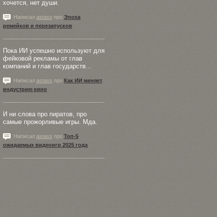
хочется, нет души.
Написал
astass
про
Эпоха
ремейков и перезапусков
Пока ИИ успешно используют для
фейковой рекламы от глав
компаний и глав государств...
Написал
astass
про
Как ИИ меняет
индустрию кино
И ни слова про пиратов, про
самые прожорливые игры. Мда.
Написал
astass
про
Топ-5
ожидаемых видеоигр 2025 года