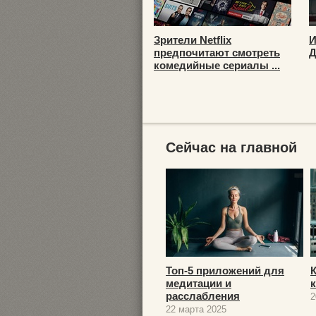
Зрители Netflix
И
предпочитают смотреть
Д
комедийные сериалы ...
Сейчас на главной
Топ-5 приложений для
медитации и
расслабления
2
22 марта 2025