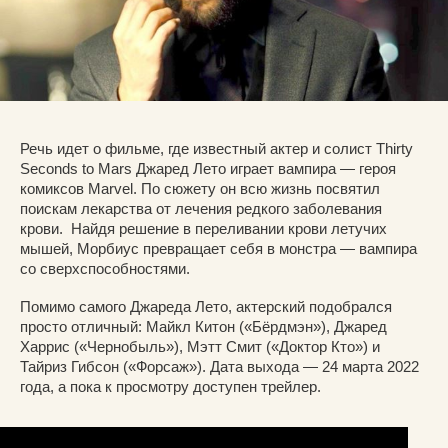
Речь идет о фильме, где известный актер и солист Thirty
Seconds to Mars Джаред Лето играет вампира — героя
комиксов Marvel. По сюжету он всю жизнь посвятил
поискам лекарства от лечения редкого заболевания
крови. Найдя решение в переливании крови летучих
мышей, Морбиус превращает себя в монстра — вампира
со сверхспособностями.
Помимо самого Джареда Лето, актерский подобрался
просто отличный: Майкл Китон («Бёрдмэн»), Джаред
Харрис («Чернобыль»), Мэтт Смит («Доктор Кто») и
Тайриз Гибсон («Форсаж»). Дата выхода — 24 марта 2022
года, а пока к просмотру доступен трейлер.