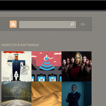
18+
НОВОСТИ В КАРТИНКАХ
Лучшие
Злободневные
Netflix
ретро-
иллюстрации
показал
постеры
Себастьена
трейлер нео-
Тибо
нуарной
антологии ...