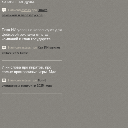
хочется, нет души.
Написал
astass
про
Эпоха
ремейков и перезапусков
Пока ИИ успешно используют для
фейковой рекламы от глав
компаний и глав государств...
Написал
astass
про
Как ИИ меняет
индустрию кино
И ни слова про пиратов, про
самые прожорливые игры. Мда.
Написал
astass
про
Топ-5
ожидаемых видеоигр 2025 года