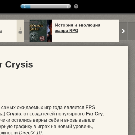
1
2
История и эволюция
1
а
жанра RPG
 Crysis
 самых ожидаемых игр года является FPS
ка)
Crysis
, от создателей популярного
Far Cry
.
чики остались верны себе и вновь вывели
рную графику в играх на новый уровень,
можности
DirectX 10
.