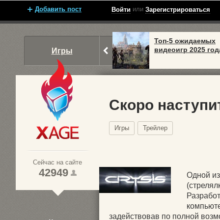
Добавить пост
или
Войти
Зарегистрироваться
Топ-5 ожидаемых
видеоигр 2025 год
Игры
Скоро наступит
Игры
Трейлер
Xage.ru
Сейчас на сайте
42949
Одной из
(стрелял
Разработ
1
компьюте
2
задействовав по полной воз