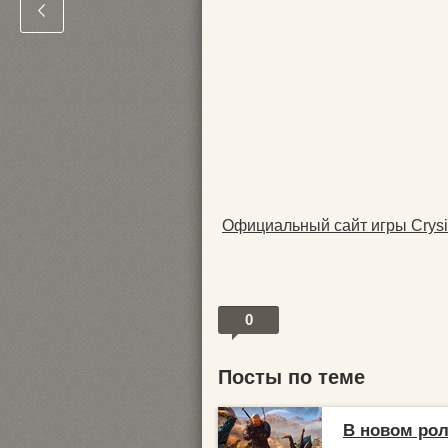
Официальный сайт игры Crysi
0
Посты по теме
В новом рол