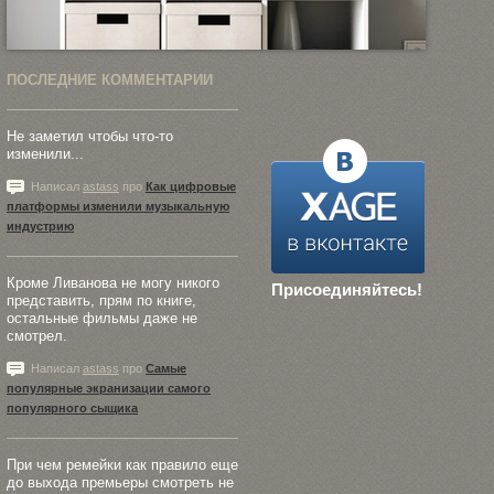
ПОСЛЕДНИЕ КОММЕНТАРИИ
Не заметил чтобы что-то
изменили...
Написал
astass
про
Как цифровые
платформы изменили музыкальную
индустрию
Кроме Ливанова не могу никого
Присоединяйтесь!
представить, прям по книге,
остальные фильмы даже не
смотрел.
Написал
astass
про
Самые
популярные экранизации самого
популярного сыщика
При чем ремейки как правило еще
до выхода премьеры смотреть не