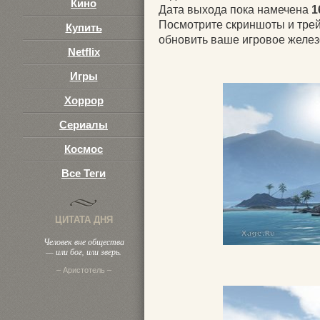
Кино
3
Дата выхода пока намечена
1
Посмотрите скриншоты и трей
Купить
обновить ваше игровое желез
Netflix
Игры
Хоррор
Сериалы
Космос
Все Теги
ЦИТАТА ДНЯ
Человек вне общества
— или бог, или зверь.
– Аристотель –