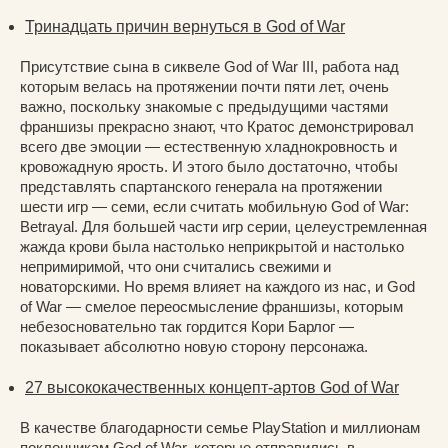
Тринадцать причин вернуться в God of War
Присутствие сына в сиквеле God of War III, работа над
которым велась на протяжении почти пяти лет, очень
важно, поскольку знакомые с предыдущими частями
франшизы прекрасно знают, что Кратос демонстрировал
всего две эмоции — естественную хладнокровность и
кровожадную ярость. И этого было достаточно, чтобы
представлять спартанского генерала на протяжении
шести игр — семи, если считать мобильную God of War:
Betrayal. Для большей части игр серии, целеустремленная
жажда крови была настолько неприкрытой и настолько
непримиримой, что они считались свежими и
новаторскими. Но время влияет на каждого из нас, и God
of War — смелое переосмысление франшизы, которым
небезосновательно так гордится Кори Барлог —
показывает абсолютно новую сторону персонажа.
27 высококачественных концепт-артов God of War
В качестве благодарности семье PlayStation и миллионам
поклонникам God of War, которые отправились в