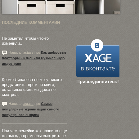
ПОСЛЕДНИЕ КОММЕНТАРИИ
Не заметил чтобы что-то
изменили...
Написал
astass
про
Как цифровые
платформы изменили музыкальную
индустрию
Кроме Ливанова не могу никого
Присоединяйтесь!
представить, прям по книге,
остальные фильмы даже не
смотрел.
Написал
astass
про
Самые
популярные экранизации самого
популярного сыщика
При чем ремейки как правило еще
до выхода премьеры смотреть не