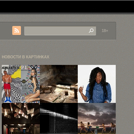
18+
НОВОСТИ В КАРТИНКАХ
Иллюстрации
15 снимков
14 портретов
на обложках
животных,
людей сразу
модных
заключённых
после ...
журналов
в ...