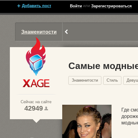
Добавить пост
или
Войти
Зарегистрироваться
Знаменитости
Самые модные 
Знаменитости
Стиль
Деву
Xage.ru
Сейчас на сайте
42949
Где см
дорожк
модные
1