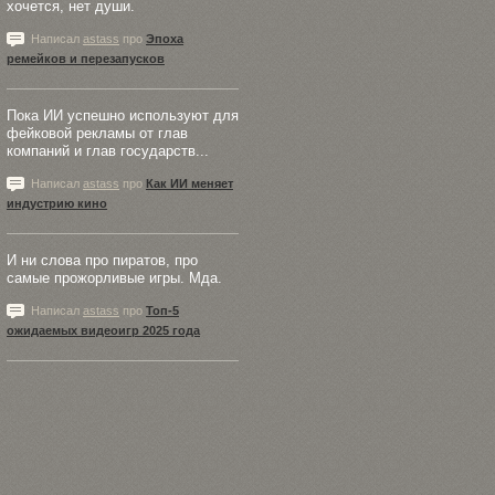
хочется, нет души.
Написал
astass
про
Эпоха
ремейков и перезапусков
Пока ИИ успешно используют для
фейковой рекламы от глав
компаний и глав государств...
Написал
astass
про
Как ИИ меняет
индустрию кино
И ни слова про пиратов, про
самые прожорливые игры. Мда.
Написал
astass
про
Топ-5
ожидаемых видеоигр 2025 года