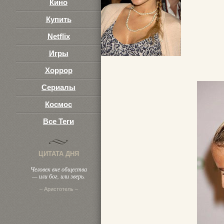
Кино
Купить
Netflix
Игры
Хоррор
Сериалы
Космос
Все Теги
ЦИТАТА ДНЯ
Человек вне общества
— или бог, или зверь.
– Аристотель –