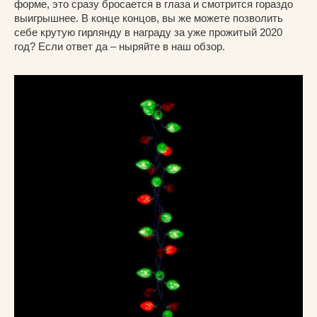
форме, это сразу бросается в глаза и смотрится гораздо
выигрышнее. В конце концов, вы же можете позволить
себе крутую гирлянду в награду за уже прожитый 2020
год? Если ответ да – ныряйте в наш обзор.