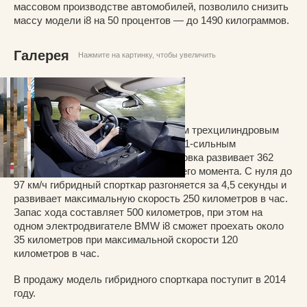
массовом производстве автомобилей, позволило снизить
массу модели i8 на 50 процентов — до 1490 килограммов.
Галерея
Нажмите на картинку, чтобы увеличить
BMW i8 будет оснащен 231-сильным трехцилиндровым
турбированным 1.5 двигателем и 131-сильным
электродвигателем. Силовая установка развивает 362
лошадиных силы и 570 Н•м крутящего момента. С нуля до
97 км/ч гибридный спорткар разгоняется за 4,5 секунды и
развивает максимальную скорость 250 километров в час.
Запас хода составляет 500 километров, при этом на
одном электродвигателе BMW i8 сможет проехать около
35 километров при максимальной скорости 120
километров в час.
В продажу модель гибридного спорткара поступит в 2014
году.