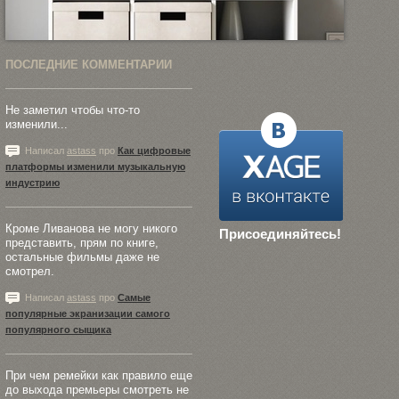
ПОСЛЕДНИЕ КОММЕНТАРИИ
Не заметил чтобы что-то
изменили...
Написал
astass
про
Как цифровые
платформы изменили музыкальную
индустрию
Кроме Ливанова не могу никого
Присоединяйтесь!
представить, прям по книге,
остальные фильмы даже не
смотрел.
Написал
astass
про
Самые
популярные экранизации самого
популярного сыщика
При чем ремейки как правило еще
до выхода премьеры смотреть не