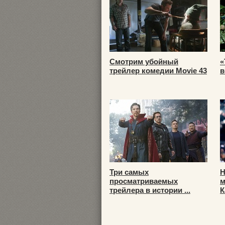
Смотрим убойный
«
трейлер комедии Movie 43
в
Три самых
Н
просматриваемых
м
трейлера в истории ...
К