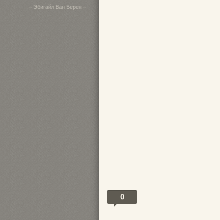
– Эбигайл Ван Берен –
0