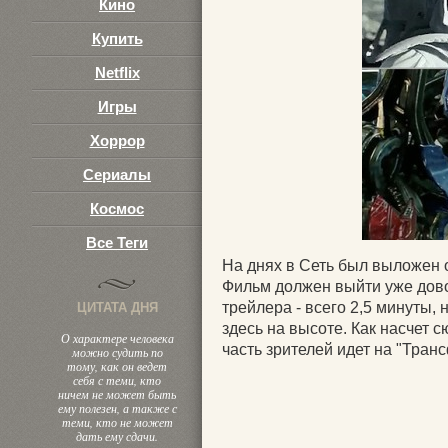
Кино
Купить
Netflix
Игры
Хоррор
Сериалы
Космос
Все Теги
На днях в Сеть был выложен
Фильм должен выйти уже дово
трейлера - всего 2,5 минуты, 
ЦИТАТА ДНЯ
здесь на высоте. Как насчет с
О характере человека
часть зрителей идет на "Тра
можно судить по
тому, как он ведет
себя с теми, кто
ничем не может быть
ему полезен, а также с
теми, кто не может
дать ему сдачи.