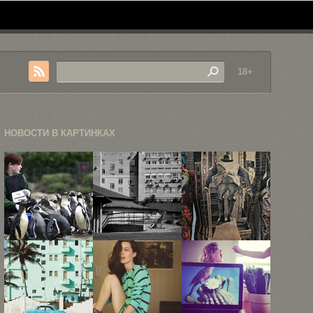
18+
НОВОСТИ В КАРТИНКАХ
Очаровательные
Животные,
37 супер
фотографии
застрявшие
реалистичных
животных
в зоопарке
и
Лондонского
качественных
зоопарка
...