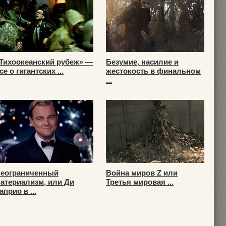
Тихоокеанский рубеж» —
Безумие, насилие и
се о гигантских ...
жестокость в финальном
...
еограниченный
Война миров Z или
атериализм, или Ди
Третья мировая ...
априо в ...