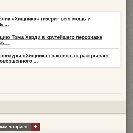
лик «Хищника» тизерит всю мощь и
 ...
цию Тома Харди в крутейшего персонажа
s ...
 цензуры «Хищника» наконец-то раскрывает
овершенного ...
+
омментариев