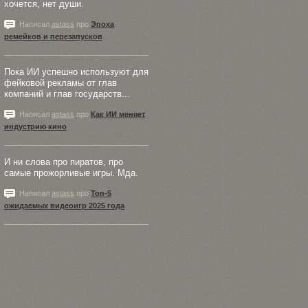
хочется, нет души.
Написал
astass
про
Эпоха
ремейков и перезапусков
Пока ИИ успешно используют для
фейковой рекламы от глав
компаний и глав государств...
Написал
astass
про
Как ИИ меняет
индустрию кино
И ни слова про пиратов, про
самые прожорливые игры. Мда.
Написал
astass
про
Топ-5
ожидаемых видеоигр 2025 года