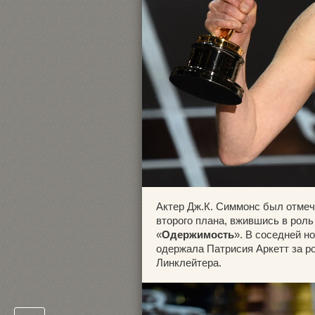
Актер Дж.К. Симмонс был отмеч
второго плана, вжившись в рол
«
Одержимость
». В соседней н
одержала Патрисия Аркетт за р
Линклейтера.