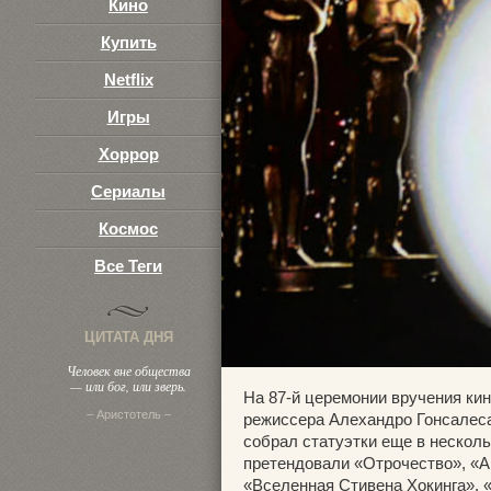
Кино
Купить
Netflix
Игры
Хоррор
Сериалы
Космос
Все Теги
ЦИТАТА ДНЯ
Человек вне общества
— или бог, или зверь.
На 87-й церемонии вручения ки
– Аристотель –
режиссера Алехандро Гонсалес
собрал статуэтки еще в нескол
претендовали «Отрочество», «А
«Вселенная Стивена Хокинга», 