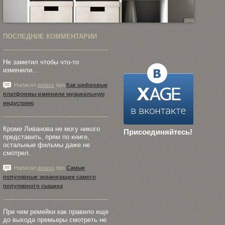
ПОСЛЕДНИЕ КОММЕНТАРИИ
Не заметил чтобы что-то
изменили...
Написал
astass
про
Как цифровые
платформы изменили музыкальную
индустрию
Кроме Ливанова не могу никого
Присоединяйтесь!
представить, прям по книге,
остальные фильмы даже не
смотрел.
Написал
astass
про
Самые
популярные экранизации самого
популярного сыщика
При чем ремейки как правило еще
до выхода премьеры смотреть не