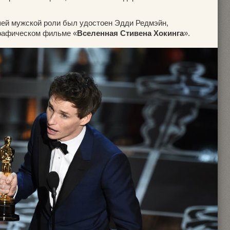
шей мужской роли был удостоен Эдди Редмэйн,
графическом фильме «
Вселенная Стивена Хокинга
».