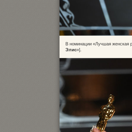
В номинации «Лучшая женская 
Элис
»].