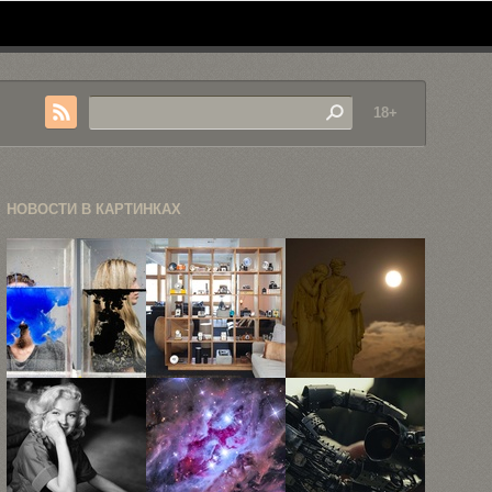
18+
НОВОСТИ В КАРТИНКАХ
Экспериментальные
Фотографии
Суперлуна
портреты
офиса
2014 года: 20
Элли
Instagram
самых ...
Полстон