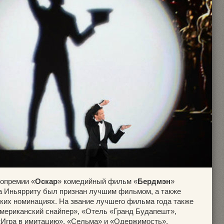
нопремии «
Оскар
» комедийный фильм «
Бердмэн
»
а Иньярриту был признан лучшим фильмом, а также
ьких номинациях. На звание лучшего фильма года также
мериканский снайпер», «Отель «Гранд Будапешт»,
«Игра в имитацию», «Сельма» и «Одержимость».