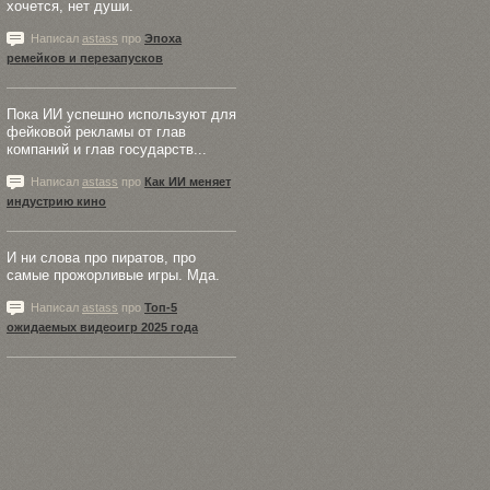
хочется, нет души.
Написал
astass
про
Эпоха
ремейков и перезапусков
Пока ИИ успешно используют для
фейковой рекламы от глав
компаний и глав государств...
Написал
astass
про
Как ИИ меняет
индустрию кино
И ни слова про пиратов, про
самые прожорливые игры. Мда.
Написал
astass
про
Топ-5
ожидаемых видеоигр 2025 года