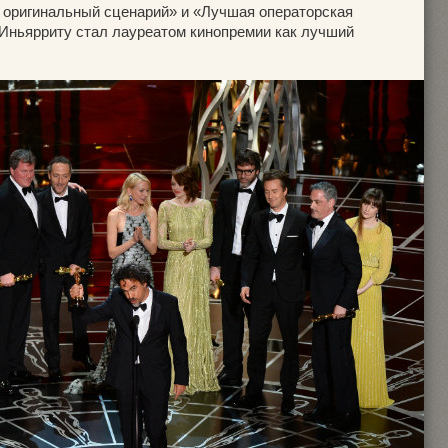
й оригинальный сценарий» и «Лучшая операторская
 Иньярриту стал лауреатом кинопремии как лучший