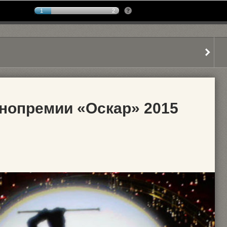
1
2
нопремии «Оскар» 2015