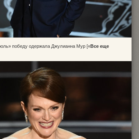
роль» победу одержала Джулианна Мур [«
Все еще