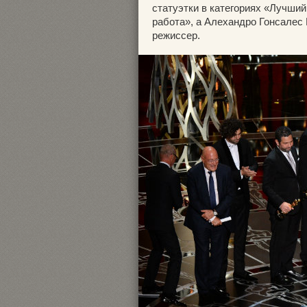
статуэтки в категориях «Лучши
работа», а Алехандро Гонсалес
режиссер.