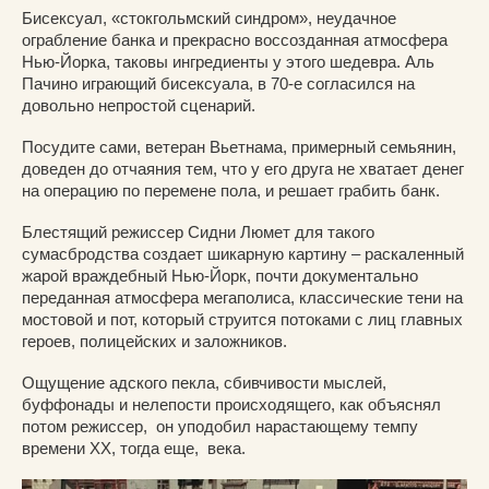
Бисексуал, «стокгольмский синдром», неудачное
ограбление банка и прекрасно воссозданная атмосфера
Нью-Йорка, таковы ингредиенты у этого шедевра. Аль
Пачино играющий бисексуала, в 70-е согласился на
довольно непростой сценарий.
Посудите сами, ветеран Вьетнама, примерный семьянин,
доведен до отчаяния тем, что у его друга не хватает денег
на операцию по перемене пола, и решает грабить банк.
Блестящий режиссер Сидни Люмет для такого
сумасбродства создает шикарную картину – раскаленный
жарой враждебный Нью-Йорк, почти документально
переданная атмосфера мегаполиса, классические тени на
мостовой и пот, который струится потоками с лиц главных
героев, полицейских и заложников.
Ощущение адского пекла, сбивчивости мыслей,
буффонады и нелепости происходящего, как объяснял
потом режиссер, он уподобил нарастающему темпу
времени ХХ, тогда еще, века.