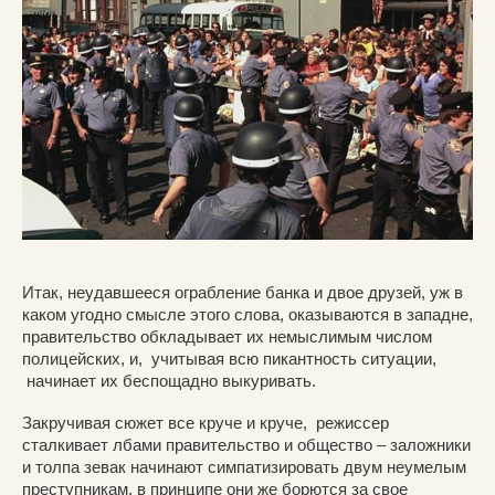
Итак, неудавшееся ограбление банка и двое друзей, уж в
каком угодно смысле этого слова, оказываются в западне,
правительство обкладывает их немыслимым числом
полицейских, и, учитывая всю пикантность ситуации,
начинает их беспощадно выкуривать.
Закручивая сюжет все круче и круче, режиссер
сталкивает лбами правительство и общество – заложники
и толпа зевак начинают симпатизировать двум неумелым
преступникам, в принципе они же борются за свое