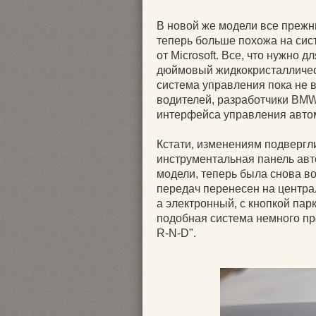
В новой же модели все прежн
теперь больше похожа на сис
от Microsoft. Все, что нужно д
дюймовый жидкокристаллическ
система управления пока не 
водителей, разработчики BMW
интерфейса управления авто
Кстати, изменениям подвергл
инструментальная панель ав
модели, теперь была снова в
передач перенесен на центра
а электронный, с кнопкой пар
подобная система немного пр
R-N-D".