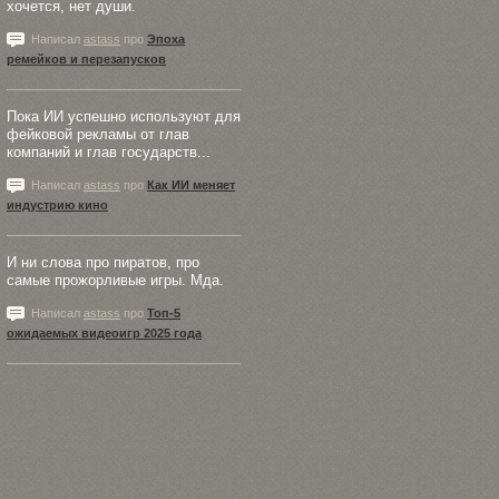
хочется, нет души.
Написал
astass
про
Эпоха
ремейков и перезапусков
Пока ИИ успешно используют для
фейковой рекламы от глав
компаний и глав государств...
Написал
astass
про
Как ИИ меняет
индустрию кино
И ни слова про пиратов, про
самые прожорливые игры. Мда.
Написал
astass
про
Топ-5
ожидаемых видеоигр 2025 года