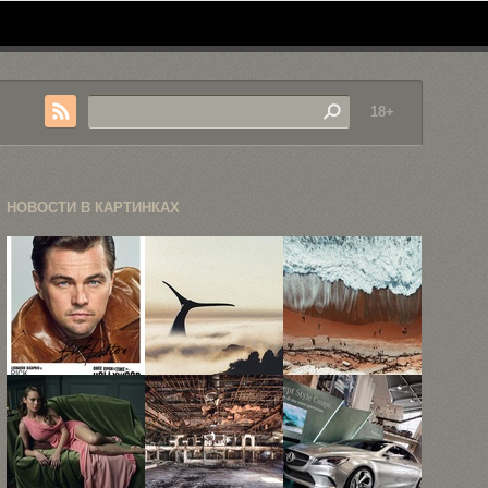
18+
НОВОСТИ В КАРТИНКАХ
Знакомимся
Погружаемся
15
со звёздами
в
гипнотизирующих
«Однажды в
сюрреалистический
снимков
...
мир
Австралии,
Джастина ...
снятых ...