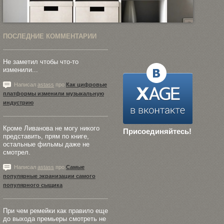
ПОСЛЕДНИЕ КОММЕНТАРИИ
Не заметил чтобы что-то
изменили...
Написал
astass
про
Как цифровые
платформы изменили музыкальную
индустрию
Кроме Ливанова не могу никого
Присоединяйтесь!
представить, прям по книге,
остальные фильмы даже не
смотрел.
Написал
astass
про
Самые
популярные экранизации самого
популярного сыщика
При чем ремейки как правило еще
до выхода премьеры смотреть не