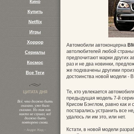
Кино
Купить
Netflix
Игры
Хоррор
Автомобили автоконцерна
B
автолюбителей любой страны.
Сериалы
предпочитают марки других ав
Космос
раз и не два новинки, предл
же подхвачены другими произ
Все Теги
достоинства новой модели - B
Те, кто увлекается автомобил
ЦИТАТА ДНЯ
предыдущая модель 7-й серии
Всё, что должно быть
Крисом Бэнглом, равно как и 
сказано, уже было
сказано. Но так как
постарались устранить все н
никто не слушал, всё
удалось ли им это, или нет.
должно быть
повторено снова.
Кстати, в новой модели разра
– Андре Жид –