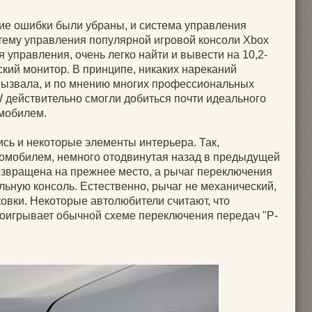
ие ошибки были убраны, и система управления
тему управления популярной игровой консоли Xbox
ля управления, очень легко найти и вывести на 10,2-
ий монитор. В принципе, никаких нареканий
вызвала, и по мнению многих профессиональных
 действительно смогли добиться почти идеального
мобилем.
ись и некоторые элементы интерьера. Так,
томобилем, немного отодвинутая назад в предыдущей
озвращена на прежнее место, а рычаг переключения
льную консоль. Естественно, рычаг не механический,
ковки. Некоторые автолюбители считают, что
оигрывает обычной схеме переключения передач "P-