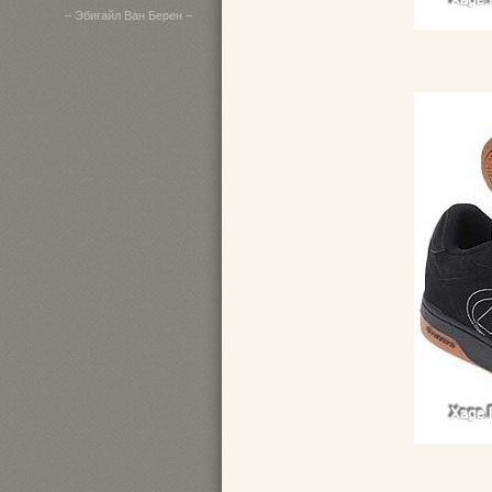
– Эбигайл Ван Берен –