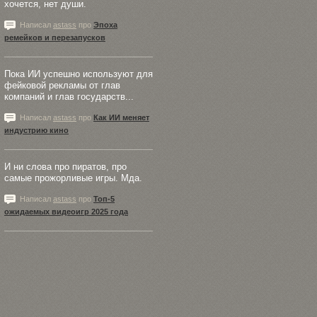
хочется, нет души.
Написал
astass
про
Эпоха
ремейков и перезапусков
Пока ИИ успешно используют для
фейковой рекламы от глав
компаний и глав государств...
Написал
astass
про
Как ИИ меняет
индустрию кино
И ни слова про пиратов, про
самые прожорливые игры. Мда.
Написал
astass
про
Топ-5
ожидаемых видеоигр 2025 года