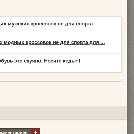
ых мужских кроссовок не для спорта
х модных кроссовок не для спорта для ...
Обувь это скучно. Носите кеды»!
+
омментариев