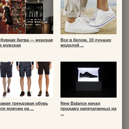
бувная битва — женская
Все в белом. 10 лучших
s мужская
моделей ...
амая трендовая обувь
New Balance начал
ля мужчин на ...
продажу напечатанных на
...