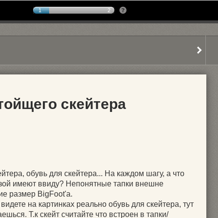
1
2
тойщего скейтера
йтера, обувь для скейтера... На каждом шагу, а что
зой имеют ввиду? Непонятные тапки внешне
 размер BigFoot'a.
 видете на картинках реально обувь для скейтера, тут
ешься. Т.к скейт считайте что встроен в тапки/