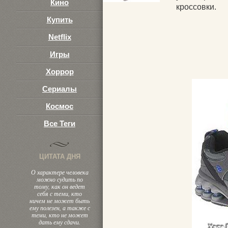
Кино
кроссовки.
Купить
Netflix
Игры
Хоррор
Сериалы
Космос
Все Теги
ЦИТАТА ДНЯ
О характере человека
можно судить по
тому, как он ведет
себя с теми, кто
ничем не может быть
ему полезен, а также с
теми, кто не может
дать ему сдачи.