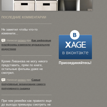
ПОСЛЕДНИЕ КОММЕНТАРИИ
Не заметил чтобы что-то
изменили...
Написал
astass
про
Как цифровые
платформы изменили музыкальную
индустрию
Кроме Ливанова не могу никого
Присоединяйтесь!
представить, прям по книге,
остальные фильмы даже не
смотрел.
Написал
astass
про
Самые
популярные экранизации самого
популярного сыщика
При чем ремейки как правило еще
до выхода премьеры смотреть не