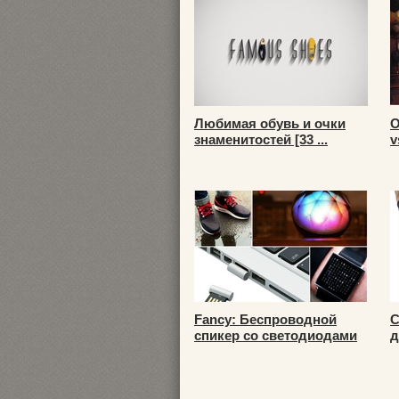
Любимая обувь и очки
О
знаменитостей [33 ...
v
Fancy: Беспроводной
С
спикер со светодиодами
д