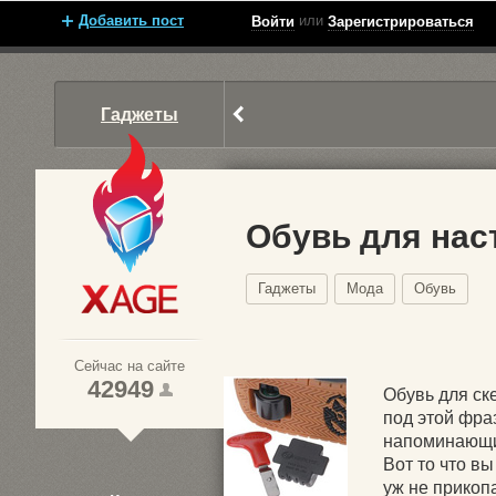
Добавить пост
или
Войти
Зарегистрироваться
Гаджеты
Обувь для нас
Гаджеты
Мода
Обувь
Xage.ru
Сейчас на сайте
42949
Обувь для ске
под этой фра
напоминающие
1
Вот то что вы
уж не прикопа