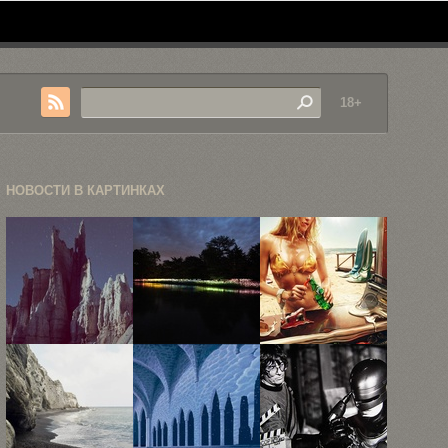
18+
НОВОСТИ В КАРТИНКАХ
Неизведанные
«Поле света»
Рекламная
локации в
—
фотография
фотокарточках
инсталляция
Жана Ива
Рубена ...
Брюса ...
Лемуаня