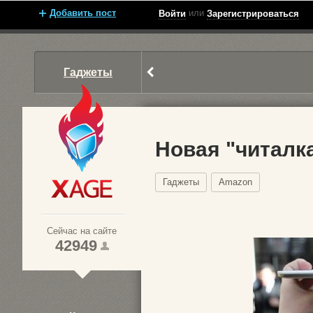
Добавить пост
или
Войти
Зарегистрироваться
Гаджеты
Новая "читалк
Гаджеты
Amazon
Xage.ru
Сейчас на сайте
42949
1