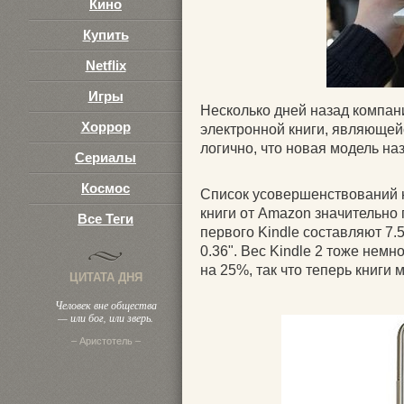
Кино
Купить
Netflix
Игры
Несколько дней назад компан
Хоррор
электронной книги, являющей
логично, что новая модель наз
Сериалы
Космос
Список усовершенствований не
книги от Amazon значительно 
Все Теги
первого Kindle составляют 7.5" 
0.36". Вес Kindle 2 тоже нем
на 25%, так что теперь книги
ЦИТАТА ДНЯ
Человек вне общества
— или бог, или зверь.
– Аристотель –