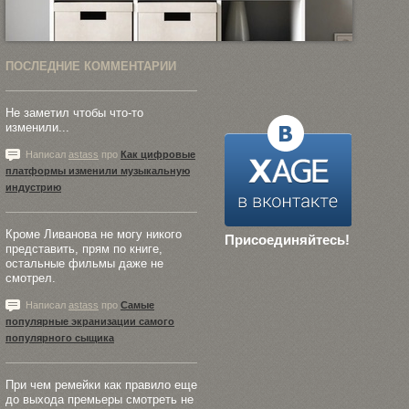
ПОСЛЕДНИЕ КОММЕНТАРИИ
Не заметил чтобы что-то
изменили...
Написал
astass
про
Как цифровые
платформы изменили музыкальную
индустрию
Кроме Ливанова не могу никого
Присоединяйтесь!
представить, прям по книге,
остальные фильмы даже не
смотрел.
Написал
astass
про
Самые
популярные экранизации самого
популярного сыщика
При чем ремейки как правило еще
до выхода премьеры смотреть не