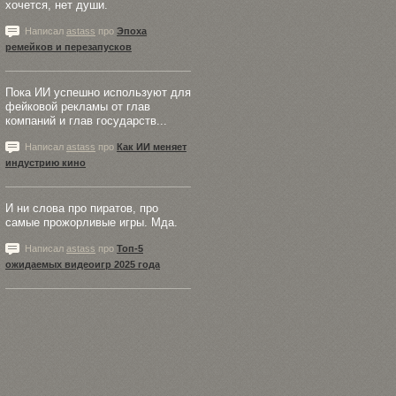
хочется, нет души.
Написал
astass
про
Эпоха
ремейков и перезапусков
Пока ИИ успешно используют для
фейковой рекламы от глав
компаний и глав государств...
Написал
astass
про
Как ИИ меняет
индустрию кино
И ни слова про пиратов, про
самые прожорливые игры. Мда.
Написал
astass
про
Топ-5
ожидаемых видеоигр 2025 года