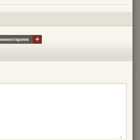
+
омментариев