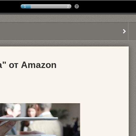
1
2
а" от Amazon