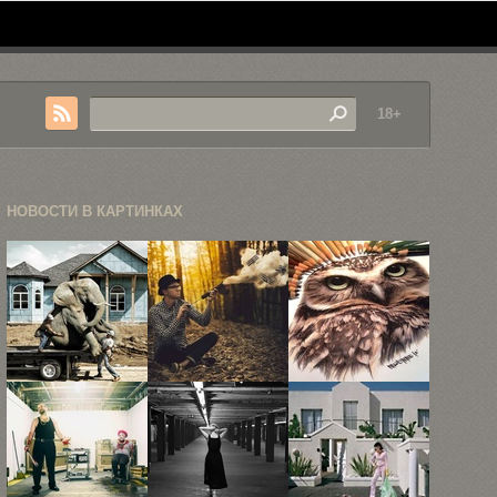
18+
НОВОСТИ В КАРТИНКАХ
Концептуальные
Концептуальная
Фотореалистичные
фотографии
фотография
иллюстрации
Эндрю
Логана
Карлы
Мартина
Зиллмера
Миалинн