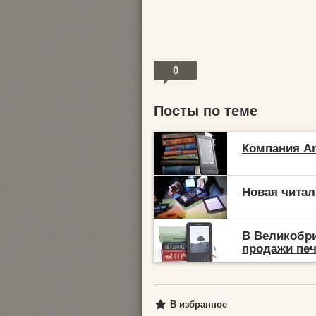
0
Посты по теме
Компания A
Новая чита
В Великобри
продажи пе
В избранное