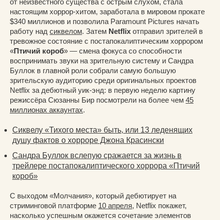
от неизвестного существа с острым слухом, стала
настоящим хоррор-хитом, заработала в мировом прокате
$340 миллионов и позволила Paramount Pictures начать
работу над
сиквелом
. Затем
Netflix
отправил зрителей в
тревожное состояние с постапокалиптическим хоррором
«
Птичий короб
» — смена фокуса со способности
воспринимать звуки на зрительную систему и Сандра
Буллок в главной роли собрали самую большую
зрительскую аудиторию среди оригинальных проектов
Netflix за дебютный уик-энд: в первую неделю картину
режиссёра Сюзанны Бир посмотрели на более чем
45
миллионах аккаунтах
.
Сиквелу «Тихого места» быть, или 13 леденящих
душу фактов о хорроре Джона Красински
Сандра Буллок вслепую сражается за жизнь в
трейлере постапокалиптического хоррора «Птичий
короб»
С выходом «Молчания», который дебютирует на
стриминговой платформе
10 апреля
, Netflix покажет,
насколько успешным окажется сочетание элементов