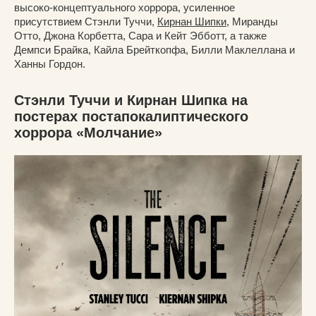
высоко-концептуального хоррора, усиленное
присутствием Стэнли Туччи,
Кирнан Шипки
, Миранды
Отто, Джона Корбетта, Сара и Кейт Эбботт, а также
Демпси Брайка, Кайла Брейткопфа, Билли Маклеллана и
Ханны Гордон.
Стэнли Туччи и Кирнан Шипка на
постерах постапокалиптического
хоррора «Молчание»