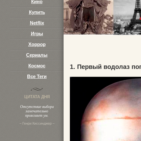
Кино
Купить
Netflix
Игры
Хоррор
Сериалы
Космос
1. Первый водолаз пог
Все Теги
ЦИТАТА ДНЯ
Отсутствие выбора
замечательно
проясняет ум.
– Генри Киссинджер –