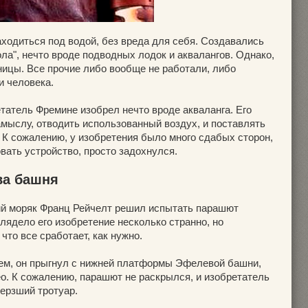
ходиться под водой, без вреда для себя. Создавались
ла", нечто вроде подводных лодок и аквалангов. Однако,
ицы. Все прочие либо вообще не работали, либо
и человека.
татель Фремине изобрел нечто вроде акваланга. Его
амыслу, отводить использованный воздух, и поставлять
 К сожалению, у изобретения было много сдабых сторон,
вать устройство, просто задохнулся.
ва башня
ий моряк Франц Рейчелт решил испытать парашют
лядело его изобретение несколько странно, но
что все сработает, как нужно.
всем, он прыгнул с нижней платформы Эфелевой башни,
ео. К сожалению, парашют не раскрылся, и изобретатель
ерзший тротуар.