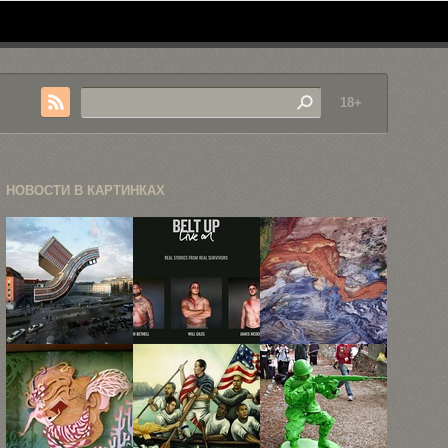
18+
НОВОСТИ В КАРТИНКАХ
88 вариантов
«Пристегнулся
«Индустриальные
одного и
— выжил»
шрамы», или
того ...
аэроснимки
загрязнения
...