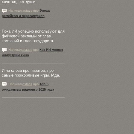
хочется, нет души.
Написал
astass
про
Эпоха
ремейков и перезапусков
Пока ИИ успешно используют для
фейковой рекламы от глав
компаний и глав государств...
Написал
astass
про
Как ИИ меняет
индустрию кино
И ни слова про пиратов, про
самые прожорливые игры. Мда.
Написал
astass
про
Топ-5
ожидаемых видеоигр 2025 года