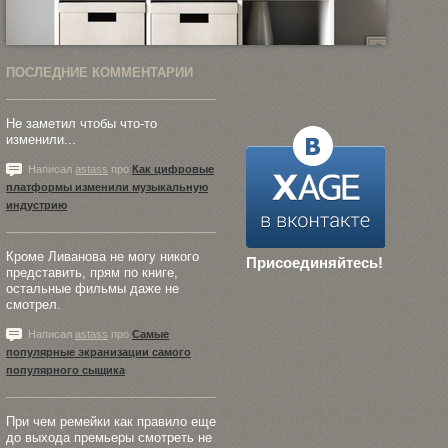
ПОСЛЕДНИЕ КОММЕНТАРИИ
Не заметил чтобы что-то
изменили...
Написал
astass
про
Как цифровые
платформы изменили музыкальную
индустрию
Кроме Ливанова не могу никого
Присоединяйтесь!
представить, прям по книге,
остальные фильмы даже не
смотрел.
Написал
astass
про
Самые
популярные экранизации самого
популярного сыщика
При чем ремейки как правило еще
до выхода премьеры смотреть не