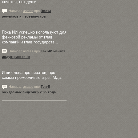
хочется, нет души.
Написал
astass
про
Эпоха
ремейков и перезапусков
Пока ИИ успешно используют для
фейковой рекламы от глав
компаний и глав государств...
Написал
astass
про
Как ИИ меняет
индустрию кино
И ни слова про пиратов, про
самые прожорливые игры. Мда.
Написал
astass
про
Топ-5
ожидаемых видеоигр 2025 года