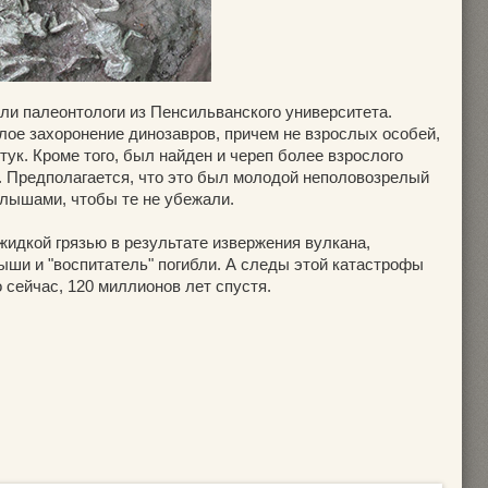
и палеонтологи из Пенсильванского университета.
ое захоронение динозавров, причем не взрослых особей,
тук. Кроме того, был найден и череп более взрослого
а. Предполагается, что это был молодой неполовозрелый
алышами, чтобы те не убежали.
 жидкой грязью в результате извержения вулкана,
ыши и "воспитатель" погибли. А следы этой катастрофы
сейчас, 120 миллионов лет спустя.