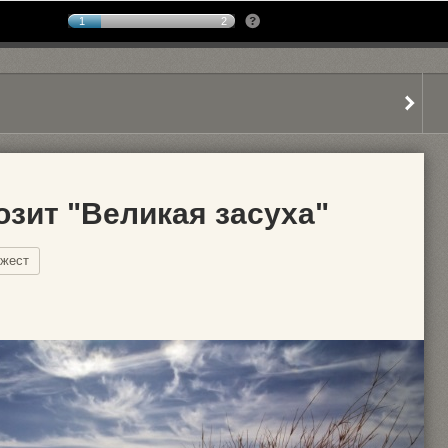
1
2
озит "Великая засуха"
жест