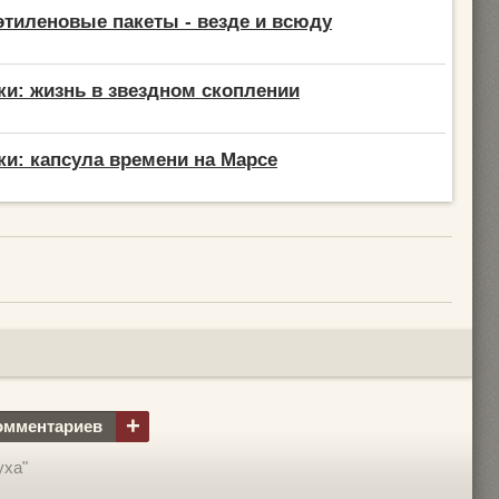
этиленовые пакеты - везде и всюду
ки: жизнь в звездном скоплении
ки: капсула времени на Марсе
+
омментариев
уха"