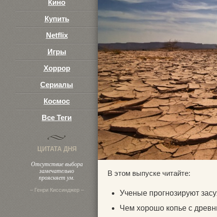
Кино
Купить
Netflix
Игры
Хоррор
Сериалы
Космос
Все Теги
ЦИТАТА ДНЯ
Отсутствие выбора
замечательно
В этом выпуске читайте:
проясняет ум.
– Генри Киссинджер –
Ученые прогнозируют засу
Чем хорошо копье с древ