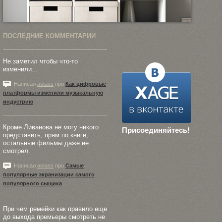
ПОСЛЕДНИЕ КОММЕНТАРИИ
Не заметил чтобы что-то
изменили...
Написал
astass
про
Как цифровые
платформы изменили музыкальную
индустрию
Кроме Ливанова не могу никого
Присоединяйтесь!
представить, прям по книге,
остальные фильмы даже не
смотрел.
Написал
astass
про
Самые
популярные экранизации самого
популярного сыщика
При чем ремейки как правило еще
до выхода премьеры смотреть не