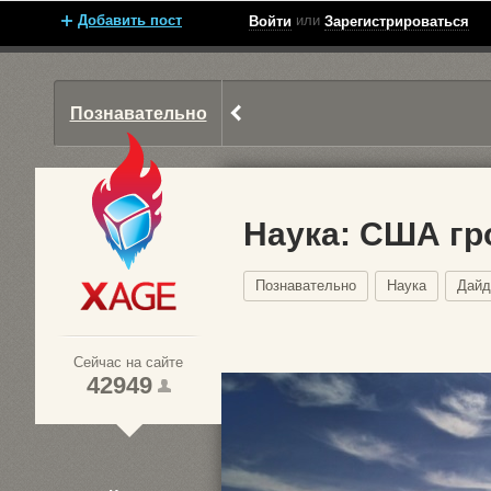
Добавить пост
или
Войти
Зарегистрироваться
Познавательно
Наука: США гр
Познавательно
Наука
Дайд
Xage.ru
Сейчас на сайте
42949
1