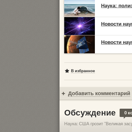
Наука: поли
Новости нау
Новости нау
В избранное
Добавить комментарий
Обсуждение
0 к
Наука: США грозит "Великая зас