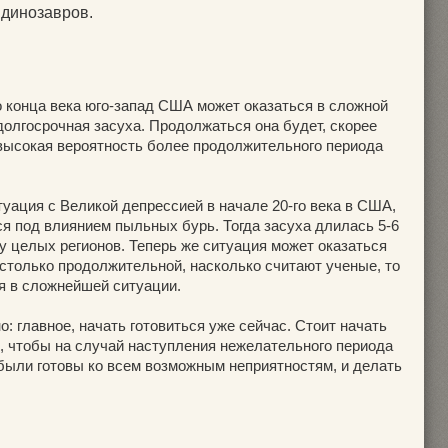
 динозавров.
о конца века юго-запад США может оказаться в сложной
 долгосрочная засуха. Продолжаться она будет, скорее
 и высокая вероятность более продолжительного периода
уация с Великой депрессией в начале 20-го века в США,
ся под влиянием пыльных бурь. Тогда засуха длилась 5-6
оду целых регионов. Теперь же ситуация может оказаться
астолько продолжительной, насколько считают ученые, то
я в сложнейшей ситуации.
о: главное, начать готовиться уже сейчас. Стоит начать
ем, чтобы на случай наступления нежелательного периода
 были готовы ко всем возможным неприятностям, и делать