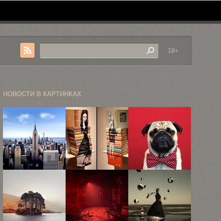
18+
НОВОСТИ В КАРТИНКАХ
Графический
Старые
Норм —
иллюстратор
книги как
звезда
воссоздал
средство
Инстаграма,
атмосферу
самовыражения
или ...
Нью-Йорка