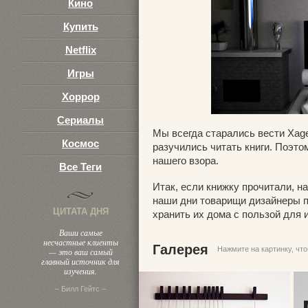
Кино
Купить
Netflix
Игры
Хоррор
Сериалы
Мы всегда старались вести Xage
Космос
разучились читать книги. Поэто
нашего взора.
Все Теги
Итак, если книжку прочитали, на
наши дни товарищи дизайнеры п
ЦИТАТА ДНЯ
хранить их дома с пользой для 
Ваши самые
несчастные клиенты
Галерея
Нажмите на картинку, чт
— это ваш самый
главный источник для
изучения.
– Билл Гейтс –