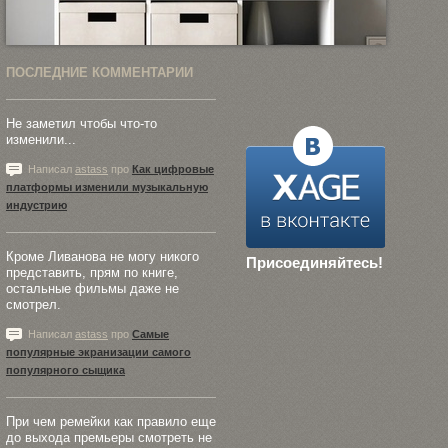
ПОСЛЕДНИЕ КОММЕНТАРИИ
Не заметил чтобы что-то
изменили...
Написал
astass
про
Как цифровые
платформы изменили музыкальную
индустрию
Кроме Ливанова не могу никого
Присоединяйтесь!
представить, прям по книге,
остальные фильмы даже не
смотрел.
Написал
astass
про
Самые
популярные экранизации самого
популярного сыщика
При чем ремейки как правило еще
до выхода премьеры смотреть не