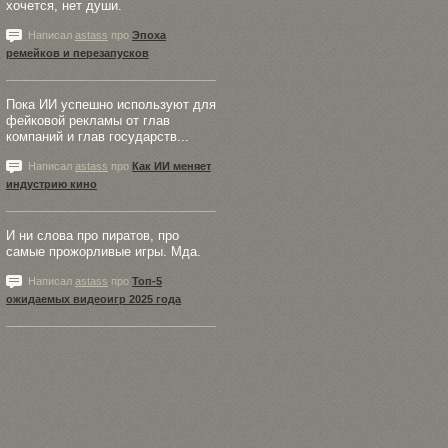
хочется, нет души.
Написал
astass
про
Эпоха
ремейков и перезапусков
Пока ИИ успешно используют для
фейковой рекламы от глав
компаний и глав государств...
Написал
astass
про
Как ИИ меняет
индустрию кино
И ни слова про пиратов, про
самые прожорливые игры. Мда.
Написал
astass
про
Топ-5
ожидаемых видеоигр 2025 года