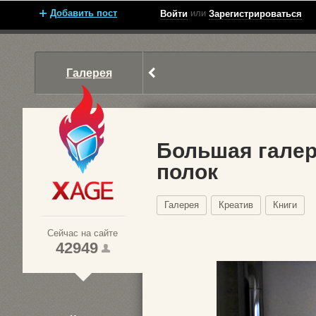
Добавить пост
или
Войти
Зарегистрироваться
Галерея
Большая гале
полок
Xage.ru
Галерея
Креатив
Книги
Сейчас на сайте
42949
1