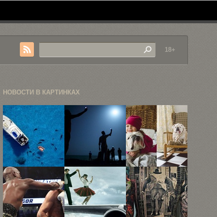
18+
НОВОСТИ В КАРТИНКАХ
Подводный
Победители
Дружба
мир глазами
престижного
маленькой
Брайана
фотоконкурса
девочки и
Скерри
World Press
английского
...
...