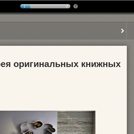
1
2
рея оригинальных книжных