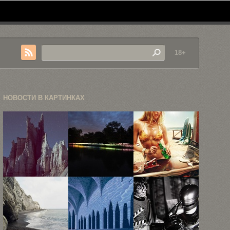
18+
НОВОСТИ В КАРТИНКАХ
Неизведанные
«Поле света»
Рекламная
локации в
—
фотография
фотокарточках
инсталляция
Жана Ива
Рубена ...
Брюса ...
Лемуаня