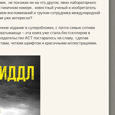
я, не похожая ни на что другое, явно лабораторного
остиничном номере, известный ученый и изобретатель
ием воспоминаний и трупом сотрудника международной
ам уже интересно?
нное издание в суперобложке, с почти семью сотням
хватывающе – эта книга уже стала бестселлером в
 издательство АСТ постаралось на славу, сделав
стами, четким шрифтом и красочными иллюстрациями.