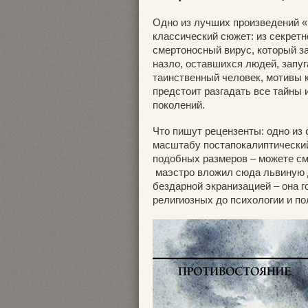
Одно из лучших произведений «к
классический сюжет: из секрет
смертоносный вирус, который з
назло, оставшихся людей, запу
таинственный человек, мотивы 
предстоит разгадать все тайны 
поколений.
Что пишут рецензенты: одно из
масштабу постапокалиптический 
подобных размеров – можете сме
маэстро вложил сюда львиную до
бездарной экранизацией – она го
религиозных до психологии и по