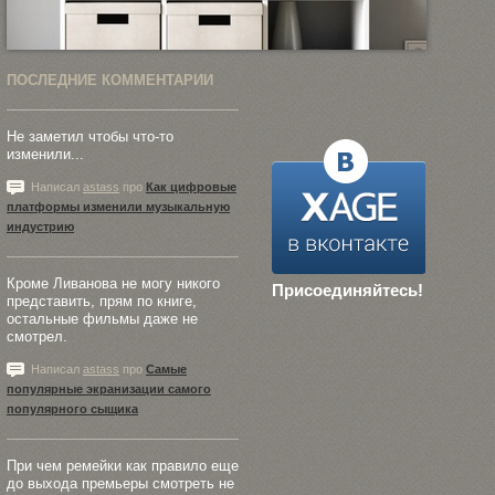
ПОСЛЕДНИЕ КОММЕНТАРИИ
Не заметил чтобы что-то
изменили...
Написал
astass
про
Как цифровые
платформы изменили музыкальную
индустрию
Кроме Ливанова не могу никого
Присоединяйтесь!
представить, прям по книге,
остальные фильмы даже не
смотрел.
Написал
astass
про
Самые
популярные экранизации самого
популярного сыщика
При чем ремейки как правило еще
до выхода премьеры смотреть не