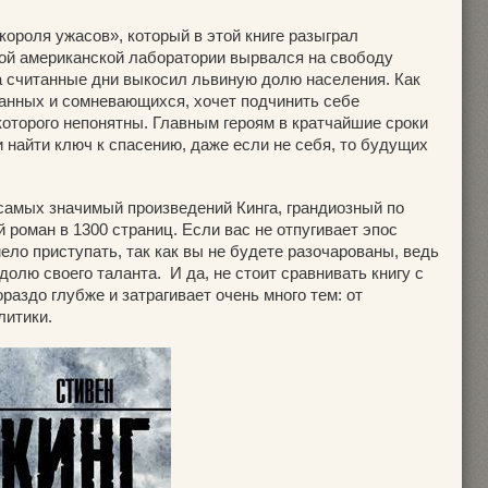
ороля ужасов», который в этой книге разыграл
ной американской лаборатории вырвался на свободу
а считанные дни выкосил львиную долю населения. Как
ганных и сомневающихся, хочет подчинить себе
которого непонятны. Главным героям в кратчайшие сроки
и найти ключ к спасению, даже если не себя, то будущих
 самых значимый произведений Кинга, грандиозный по
роман в 1300 страниц. Если вас не отпугивает эпос
ло приступать, так как вы не будете разочарованы, ведь
лю своего таланта. И да, не стоит сравнивать книгу с
раздо глубже и затрагивает очень много тем: от
литики.