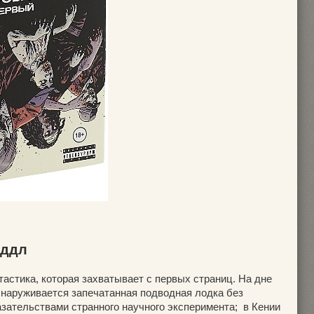
иддл
астика, которая захватывает с первых страниц. На дне
бнаруживается запечатанная подводная лодка без
азательствами странного научного эксперимента; в Кении