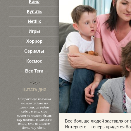
Кино
Купить
Netflix
Игры
Хоррор
Сериалы
Космос
Все Теги
ЦИТАТА ДНЯ
О характере человека
можно судить по
тому, как он ведет
себя с теми, кто
ничем не может быть
ему полезен, а также с
Все больше людей заставляют с
теми, кто не может
Интернете – теперь придется б
дать ему сдачи.