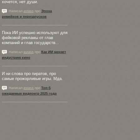
хочется, нет души.
Написал
astass
про
Эпоха
ремейков и перезапусков
Пока ИИ успешно используют для
фейковой рекламы от глав
компаний и глав государств...
Написал
astass
про
Как ИИ меняет
индустрию кино
И ни слова про пиратов, про
самые прожорливые игры. Мда.
Написал
astass
про
Топ-5
ожидаемых видеоигр 2025 года