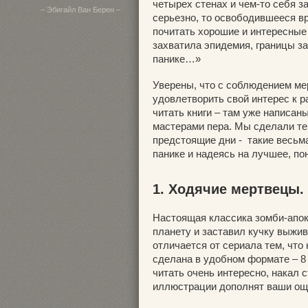
четырех стенах и чем-то себя за
– Эбигайл Ван Берен –
серьезно, то освободившееся вр
почитать хорошие и интересные
захватила эпидемия, границы з
панике…»
Уверены, что с соблюдением ме
удовлетворить свой интерес к 
читать книги – там уже написа
мастерами пера. Мы сделали те
предстоящие дни - такие весьм
панике и надеясь на лучшее, по
1. Ходячие мертвецы.
Настоящая классика зомби-апока
планету и заставил кучку выжив
отличается от сериала тем, что
сделана в удобном формате – 8 
читать очень интересно, накал 
иллюстрации дополнят ваши ощ