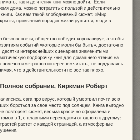
нимать, так и до чтения книг можно дойти. Если
емя дома, можно потратить с пользой и действительно
 книги. Как вам такой злободневный сюжет: «Мир
акрыты, привычный порядок жизни рушится, люди в
р безопасности, общество победит коронавирус, а чтобы
развитиям событий «которые могли бы быть», достаточно
ны десятки интереснейших сценариев знаменитыми
матическую подборочку книг для домашнего чтения на
а полезно и «страшно интересно» читать, не поддаваясь
нимая, что в действительности не все так плохо.
 Полное собрание, Киркман Роберт
липсиса, сага про вирус, который умертвил почти всю
ших бороться за свое место под солнцем. Книга выгодно
 не повторяет сюжет, весьма красочно оформлена и
томов в 1, с плавными переходами от одного к другому:
страстей растет с каждой страницей, а атмосферные
ущения.