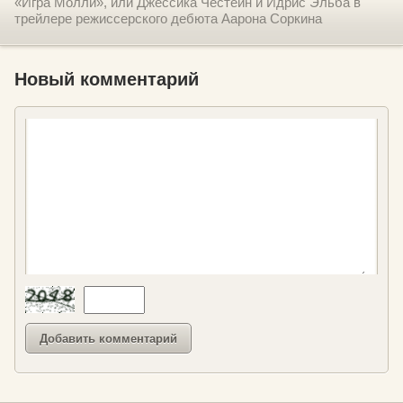
«Игра Молли», или Джессика Честейн и Идрис Эльба в
трейлере режиссерского дебюта Аарона Соркина
Новый комментарий