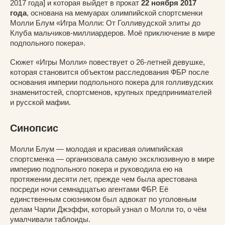
2017 года] и которая выйдет в прокат
22 ноября 2017
года
, основана на мемуарах олимпийской спортсменки
Молли Блум «Игра Молли: От Голливудской элиты до
Клуба мальчиков-миллиардеров. Моё приключение в мире
подпольного покера».
Сюжет «Игры Молли» повествует о 26-летней девушке,
которая становится объектом расследования ФБР после
основания империи подпольного покера для голливудских
знаменитостей, спортсменов, крупных предпринимателей
и русской мафии.
Синопсис
Молли Блум — молодая и красивая олимпийская
спортсменка — организовала самую эксклюзивную в мире
империю подпольного покера и руководила ею на
протяжении десяти лет, прежде чем была арестована
посреди ночи семнадцатью агентами ФБР. Её
единственным союзником был адвокат по уголовным
делам Чарли Джэффи, который узнал о Молли то, о чём
умалчивали таблоиды.