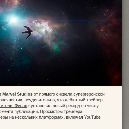
в
Marvel Studios
от прямого сиквела супергеройской
онечности
», неудивительно, что дебютный трейлер
ители: Финал
» установил новый рекорд по числу
момента публикации. Просмотры трейлера
еры на нескольких платформах, включая YouTube,