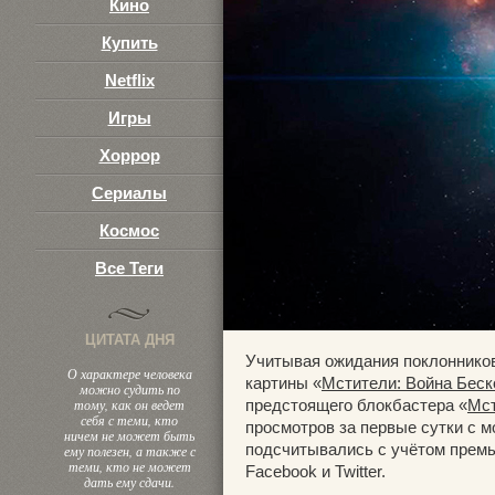
Кино
Купить
Netflix
Игры
Хоррор
Сериалы
Космос
Все Теги
ЦИТАТА ДНЯ
Учитывая ожидания поклоннико
О характере человека
картины «
Мстители: Война Беск
можно судить по
тому, как он ведет
предстоящего блокбастера «
Мст
себя с теми, кто
просмотров за первые сутки с 
ничем не может быть
подсчитывались с учётом премь
ему полезен, а также с
теми, кто не может
Facebook и Twitter.
дать ему сдачи.