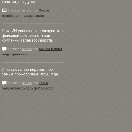
хочется, нет души.
Написал
astass
про
Эпоха
ремейков и перезапусков
Пока ИИ успешно используют для
фейковой рекламы от глав
компаний и глав государств...
Написал
astass
про
Как ИИ меняет
индустрию кино
И ни слова про пиратов, про
самые прожорливые игры. Мда.
Написал
astass
про
Топ-5
ожидаемых видеоигр 2025 года