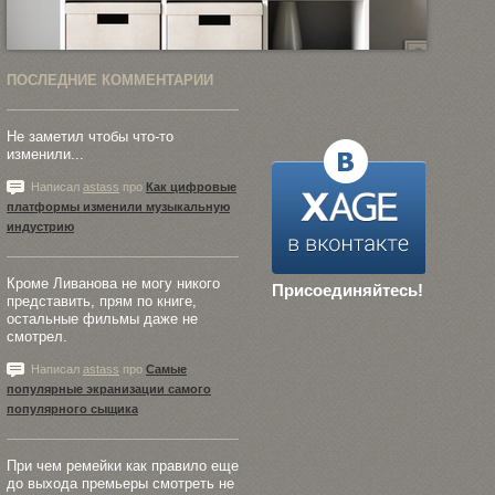
ПОСЛЕДНИЕ КОММЕНТАРИИ
Не заметил чтобы что-то
изменили...
Написал
astass
про
Как цифровые
платформы изменили музыкальную
индустрию
Кроме Ливанова не могу никого
Присоединяйтесь!
представить, прям по книге,
остальные фильмы даже не
смотрел.
Написал
astass
про
Самые
популярные экранизации самого
популярного сыщика
При чем ремейки как правило еще
до выхода премьеры смотреть не