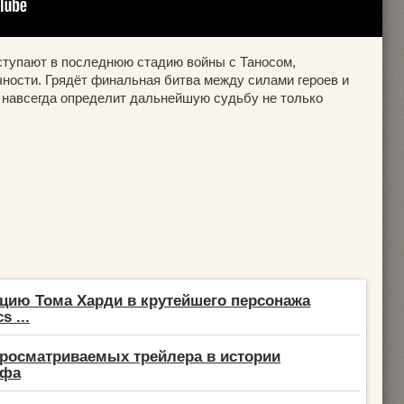
ступают в последнюю стадию войны с Таносом,
ости. Грядёт финальная битва между силами героев и
и навсегда определит дальнейшую судьбу не только
цию Тома Харди в крутейшего персонажа
s ...
росматриваемых трейлера в истории
афа