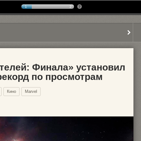
1
2
телей: Финала» установил
рекорд по просмотрам
Кино
Marvel