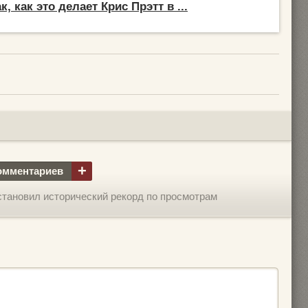
к, как это делает Крис Прэтт в ...
+
омментариев
становил исторический рекорд по просмотрам