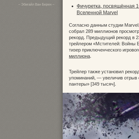
– Эбигайл Ван Берен –
Фичуретка, посвящённая 
Вселенной Marvel
Согласно данным студии Marvel
собрал 289 миллионов просмотр
рекорд. Предыдущий рекорд в 2
трейлером «Мстителей: Войны Б
тизер приключенческого игров
миллиона
.
Трейлер также установил рекор
упоминаний, — увеличив отрыв 
пантеры» [349 тысяч].