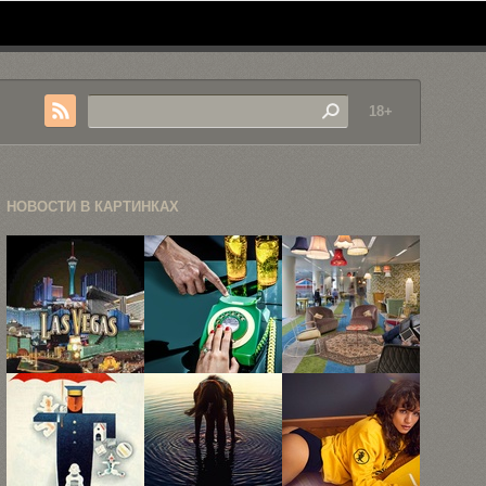
18+
НОВОСТИ В КАРТИНКАХ
MTV Video
15
5
Music Awards
иллюзорных
невероятных
2007
снимков
офисов
итальянского
Google
фотографа ...