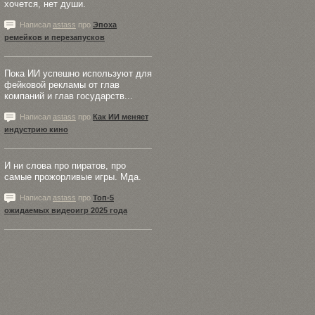
хочется, нет души.
Написал
astass
про
Эпоха
ремейков и перезапусков
Пока ИИ успешно используют для
фейковой рекламы от глав
компаний и глав государств...
Написал
astass
про
Как ИИ меняет
индустрию кино
И ни слова про пиратов, про
самые прожорливые игры. Мда.
Написал
astass
про
Топ-5
ожидаемых видеоигр 2025 года