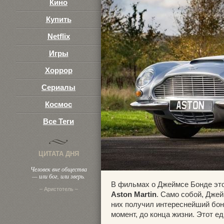
Кино
Купить
Netflix
Игры
Хоррор
Сериалы
Космос
Все Теги
ЦИТАТА ДНЯ
Человек вне общества
— или бог, или зверь.
В фильмах о Джеймсе Бонде это
– Аристотель –
Aston Martin
. Само собой, Джей
них получил интереснейший бон
момент, до конца жизни. Этот ед