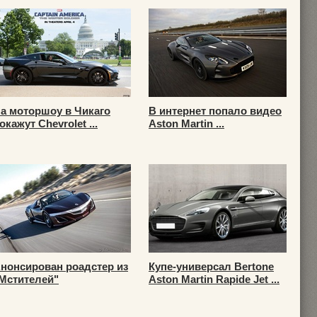
а моторшоу в Чикаго
В интернет попало видео
окажут Chevrolet ...
Aston Martin ...
нонсирован роадстер из
Купе-универсал Bertone
Мстителей"
Aston Martin Rapide Jet ...