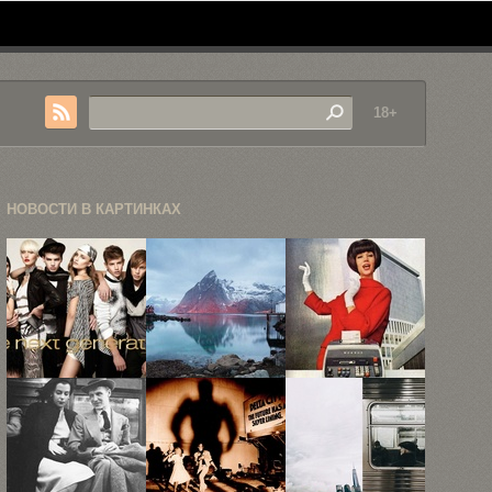
18+
НОВОСТИ В КАРТИНКАХ
Фэшн-
Ландшафтные
Рекламные
фотограф
пейзажи
плакаты 50-х
Филипп
Дмитрия
годов
Желенска
Питенина