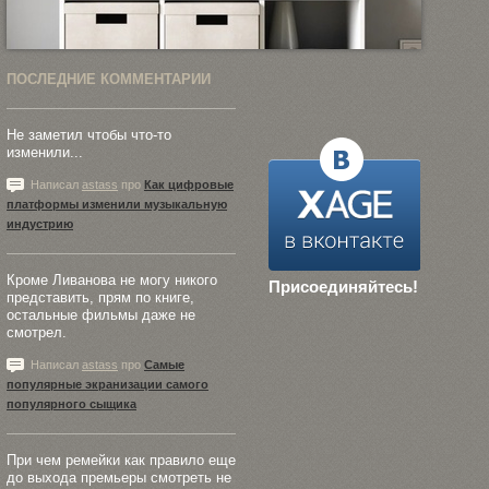
ПОСЛЕДНИЕ КОММЕНТАРИИ
Не заметил чтобы что-то
изменили...
Написал
astass
про
Как цифровые
платформы изменили музыкальную
индустрию
Кроме Ливанова не могу никого
Присоединяйтесь!
представить, прям по книге,
остальные фильмы даже не
смотрел.
Написал
astass
про
Самые
популярные экранизации самого
популярного сыщика
При чем ремейки как правило еще
до выхода премьеры смотреть не