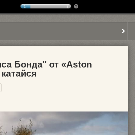
1
2
са Бонда" от «Aston
и катайся