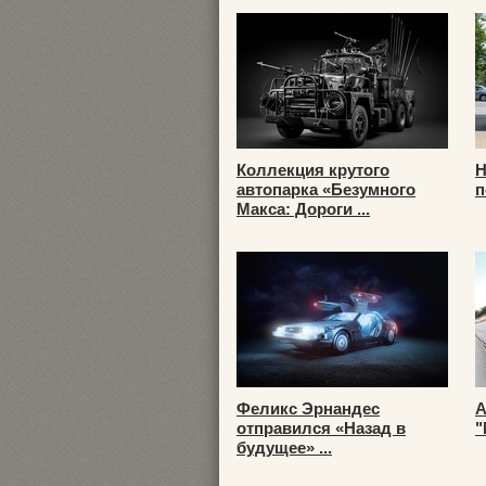
Коллекция крутого
Н
автопарка «Безумного
п
Макса: Дороги ...
Феликс Эрнандес
А
отправился «Назад в
"
будущее» ...