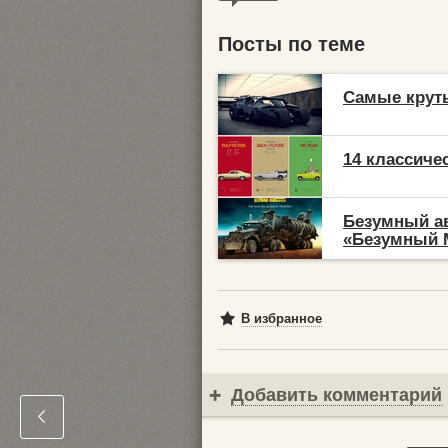
Посты по теме
Самые крут
14 классиче
Безумный а
«Безумный М
В избранное
Добавить комментарий