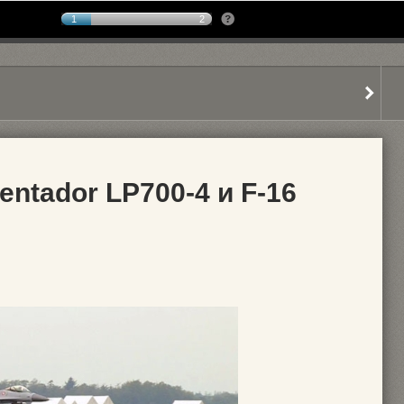
1
2
entador LP700-4 и F-16