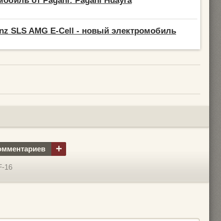
обиль от Pagani: Pagani Huayra
nz SLS AMG E-Cell - новый электромобиль
+
омментариев
F-16