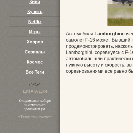
Кино
Купить
Netflix
Игры
Автомобили
Lamborghini
очен
самолет F-16 может. Бывший 
Хоррор
продемонстрировать, насколь
Сериалы
Lamborghini, соревнуясь с F-1
автомобиль шли практически н
Космос
нужную высоту и скорость, ав
соревнованиями все равно б
Все Теги
ЦИТАТА ДНЯ
Отсутствие выбора
замечательно
проясняет ум.
– Генри Киссинджер –