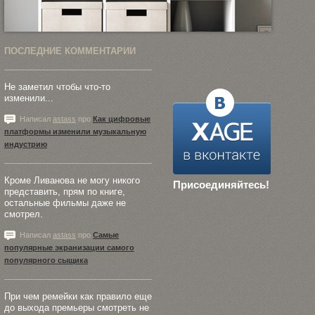
ПОСЛЕДНИЕ КОММЕНТАРИИ
Не заметил чтобы что-то
изменили...
Написал
astass
про
Как цифровые
платформы изменили музыкальную
индустрию
Кроме Ливанова не могу никого
Присоединяйтесь!
представить, прям по книге,
остальные фильмы даже не
смотрел.
Написал
astass
про
Самые
популярные экранизации самого
популярного сыщика
При чем ремейки как правило еще
до выхода премьеры смотреть не