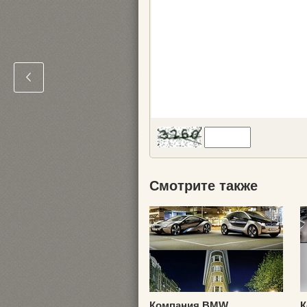
Смотрите также
Компания BMW
К