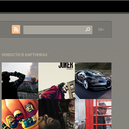
18+
НОВОСТИ В КАРТИНКАХ
Пожар в
«Джокер»,
Невероятный
соборе Нотр-
«Ирландец»
Bugatti
Дам-де-Пари
и «Однажды
Chiron за
в ...
в ...
€2,4 ...