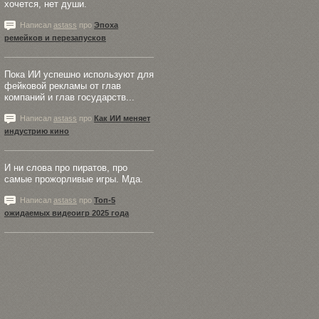
хочется, нет души.
Написал
astass
про
Эпоха
ремейков и перезапусков
Пока ИИ успешно используют для
фейковой рекламы от глав
компаний и глав государств...
Написал
astass
про
Как ИИ меняет
индустрию кино
И ни слова про пиратов, про
самые прожорливые игры. Мда.
Написал
astass
про
Топ-5
ожидаемых видеоигр 2025 года