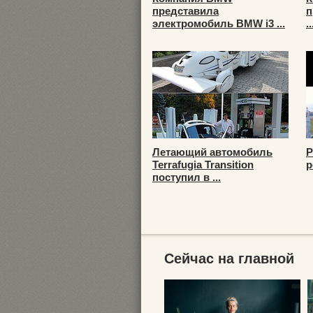
представила
п
электромобиль BMW i3 ...
..
Летающий автомобиль
Р
Terrafugia Transition
р
поступил в ...
Сейчас на главной