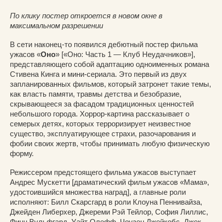
По клику постер откроется в новом окне в
максимальном разрешении
В сети наконец-то появился дебютный постер фильма
ужасов «
Оно
» [«Оно: Часть 1 — Клуб Неудачников»],
представляющего собой адаптацию одноименных романа
Стивена Кинга и мини-сериала. Это первый из двух
запланированных фильмов, который затронет такие темы,
как власть памяти, травмы детства и безобразие,
скрывающееся за фасадом традиционных ценностей
небольшого города. Хоррор-картина рассказывает о
семерых детях, которых терроризирует неизвестное
существо, эксплуатирующее страхи, разочарования и
фобии своих жертв, чтобы принимать любую физическую
форму.
Режиссером предстоящего фильма ужасов выступает
Андрес Мускетти [драматический фильм ужасов «Мама»,
удостоившийся множества наград], а главные роли
исполняют: Билл Скарсгард в роли Клоуна Пеннивайза,
Джейден Либерхер, Джереми Рэй Тейлор, София Лиллис,
Финн Вульфгард, Уайт Олефф, Чоузен Джейкобс, Джек