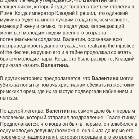
В одной легенде утверждается, что
Валентин
был
священником, который существовал в третьем столетии в
Риме. Когда император Клавдий II решил, что одинокий
мужчина будет намного лучшим солдатом, чем человек,
имеющий жену и семью, то издал указ, запрещающий
жениться молодым людям военного возраста –
потенциальным солдатам. Валентин, осознавая всю
несправедливость данного указа, что realizing the injustice
of the decree, нарушил его и в тайне продолжал сочетать
браком молодые пары. Когда это было раскрыто, Клавдий
приказал казнить
Валентина
.
В других историях предполагается, что
Валентина
могли
убить за попытку помочь христианам сбежать из жестоких
римских тюрем, где их зачастую подвергали избиениям и
пыткам.
По другой легенде,
Валентин
на самом деле был первым
человеком, который отправил поздравление - "валентинку".
Предполагается, что когда он был в тюрьме, он влюбился в
одну молодую девушку (возможно, она была дочерью его
тюремного надзирателя), которая посещала его во время