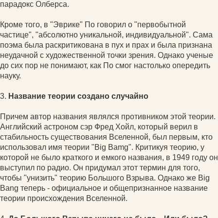
парадокс Олберса.
Кроме того, в "Эврике" По говорил о "первобытной
частице", "абсолютно уникальной, индивидуальной". Сама
поэма была раскритикована в пух и прах и была признана
неудачной с художественной точки зрения. Однако ученые
до сих пор не понимают, как По смог настолько опередить
науку.
3.
Название теории создано случайно
Причем автор названия являлся противником этой теории.
Английский астроном сэр Фред Хойл, который верил в
стабильность существования Вселенной, был первым, кто
использовал имя теории "Big Bamg". Критикуя теорию, у
которой не было краткого и емкого названия, в 1949 году он
выступил по радио. Он придумал этот термин для того,
чтобы "унизить" теорию Большого Взрыва. Однако же Big
Bang теперь - официальное и общепризнанное название
теории происхождения Вселенной.