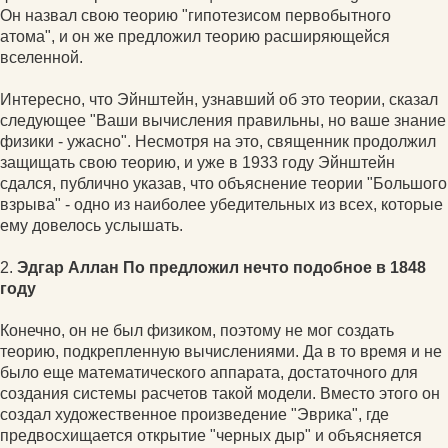
Он назвал свою теорию "гипотезисом первобытного
атома", и он же предложил теорию расширяющейся
вселенной.
Интересно, что Эйнштейн, узнавший об это теории, сказал
следующее "Ваши вычисления правильны, но ваше знание
физики - ужасно". Несмотря на это, священник продолжил
защищать свою теорию, и уже в 1933 году Эйнштейн
сдался, публично указав, что объяснение теории "Большого
взрыва" - одно из наиболее убедительных из всех, которые
ему довелось услышать.
2.
Эдгар Аллан По предложил нечто подобное в 1848
году
Конечно, он не был физиком, поэтому не мог создать
теорию, подкрепленную вычислениями. Да в то время и не
было еще математического аппарата, достаточного для
создания системы расчетов такой модели. Вместо этого он
создал художественное произведение "Эврика", где
предвосхищается открытие "черных дыр" и объясняется