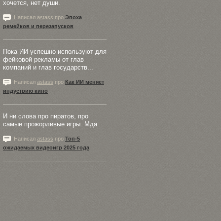
хочется, нет души.
Написал
astass
про
Эпоха
ремейков и перезапусков
Пока ИИ успешно используют для
фейковой рекламы от глав
компаний и глав государств...
Написал
astass
про
Как ИИ меняет
индустрию кино
И ни слова про пиратов, про
самые прожорливые игры. Мда.
Написал
astass
про
Топ-5
ожидаемых видеоигр 2025 года