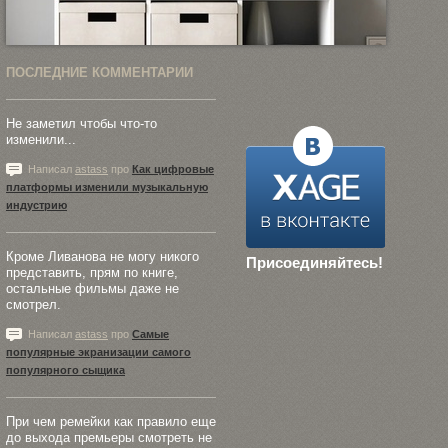
ПОСЛЕДНИЕ КОММЕНТАРИИ
Не заметил чтобы что-то
изменили...
Написал
astass
про
Как цифровые
платформы изменили музыкальную
индустрию
Кроме Ливанова не могу никого
Присоединяйтесь!
представить, прям по книге,
остальные фильмы даже не
смотрел.
Написал
astass
про
Самые
популярные экранизации самого
популярного сыщика
При чем ремейки как правило еще
до выхода премьеры смотреть не