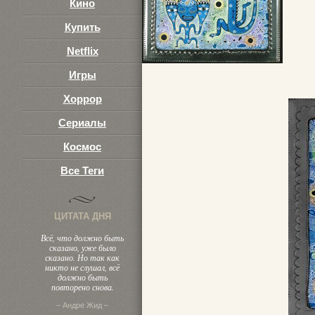
Кино
Купить
Netflix
Игры
Хоррор
Сериалы
Космос
Все Теги
ЦИТАТА ДНЯ
Всё, что должно быть
сказано, уже было
сказано. Но так как
никто не слушал, всё
должно быть
повторено снова.
– Андре Жид –