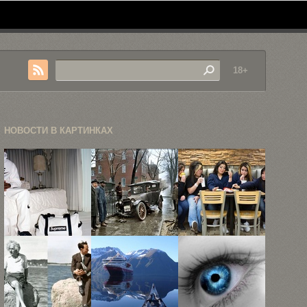
18+
НОВОСТИ В КАРТИНКАХ
Лукбук
25 шикарных
«Макдоналдс»
совместной
черно-белых
в 15
коллекции
исторических
портретах
Nike x ...
фото ...
посетителей