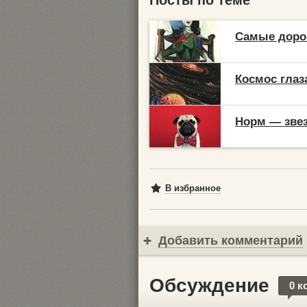
Посты по теме
Самые доро
Космос глаз
Норм — звез
В избранное
Добавить комментарий
Обсуждение
0 к