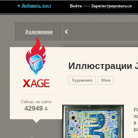
Добавить пост
или
Войти
Зарегистрироваться
Художники
Иллюстрации J
Художники
Www
Xage.ru
Сейчас на сайте
42949
Р
п
в
1
р