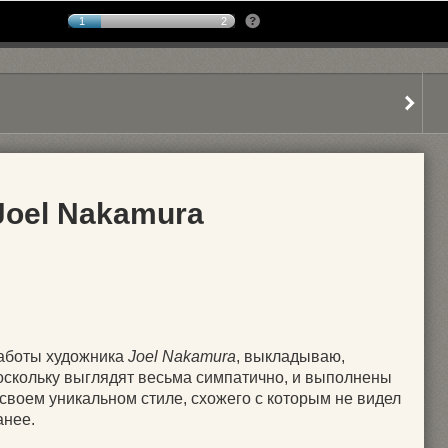
1
2
oel Nakamura
аботы художника
Joel Nakamura
, выкладываю,
оскольку выглядят весьма симпатично, и выполнены
 своем уникальном стиле, схожего с которым не видел
анее.