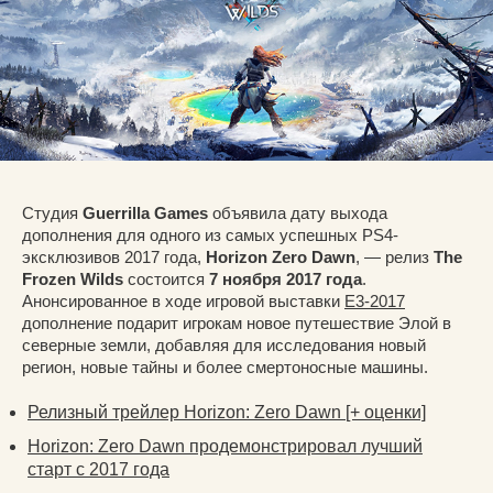
Студия
Guerrilla Games
объявила дату выхода
дополнения для одного из самых успешных PS4-
эксклюзивов 2017 года,
Horizon Zero Dawn
, — релиз
The
Frozen Wilds
состоится
7 ноября 2017 года
.
Анонсированное в ходе игровой выставки
E3-2017
дополнение подарит игрокам новое путешествие Элой в
северные земли, добавляя для исследования новый
регион, новые тайны и более смертоносные машины.
Релизный трейлер Horizon: Zero Dawn [+ оценки]
Horizon: Zero Dawn продемонстрировал лучший
старт с 2017 года