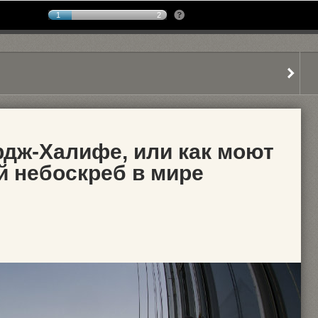
1
2
рдж-Халифе, или как моют
 небоскреб в мире