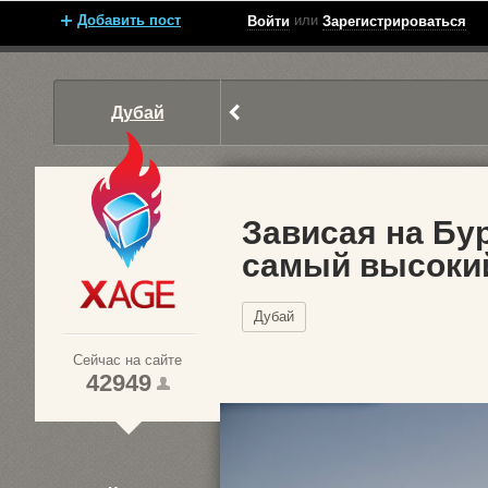
Добавить пост
или
Войти
Зарегистрироваться
Дубай
Зависая на Бу
самый высокий
Xage.ru
Дубай
Сейчас на сайте
42949
1