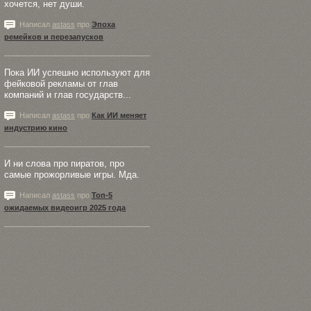
хочется, нет души.
Написал
astass
про
Эпоха
ремейков и перезапусков
Пока ИИ успешно используют для
фейковой рекламы от глав
компаний и глав государств...
Написал
astass
про
Как ИИ меняет
индустрию кино
И ни слова про пиратов, про
самые прожорливые игры. Мда.
Написал
astass
про
Топ-5
ожидаемых видеоигр 2025 года