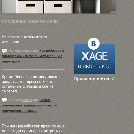
ПОСЛЕДНИЕ КОММЕНТАРИИ
Не заметил чтобы что-то
изменили...
Написал
astass
про
Как цифровые
платформы изменили музыкальную
индустрию
Кроме Ливанова не могу никого
Присоединяйтесь!
представить, прям по книге,
остальные фильмы даже не
смотрел.
Написал
astass
про
Самые
популярные экранизации самого
популярного сыщика
При чем ремейки как правило еще
до выхода премьеры смотреть не