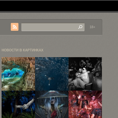
18+
НОВОСТИ В КАРТИНКАХ
25 лучших
15
Чем
снимков
захватывающих
занимались
победителей
снимков
зрители в
конкурса ...
обитателей
кинотеатрах
подводных
...