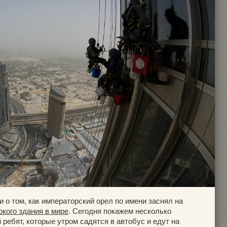
 о том, как императорский орел по имени заснял на
окого здания в мире
. Сегодня покажем несколько
ребят, которые утром садятся в автобус и едут на