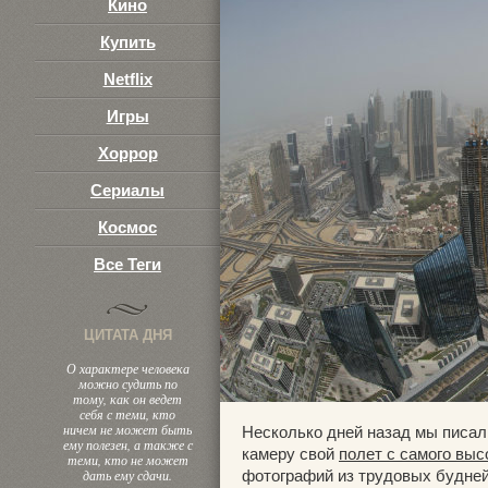
Кино
Купить
Netflix
Игры
Хоррор
Сериалы
Космос
Все Теги
ЦИТАТА ДНЯ
О характере человека
можно судить по
тому, как он ведет
себя с теми, кто
ничем не может быть
Несколько дней назад мы писали
ему полезен, а также с
камеру свой
полет с самого выс
теми, кто не может
дать ему сдачи.
фотографий из трудовых будней 