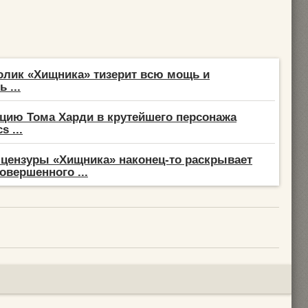
лик «Хищника» тизерит всю мощь и
 ...
цию Тома Харди в крутейшего персонажа
s ...
 цензуры «Хищника» наконец-то раскрывает
овершенного ...