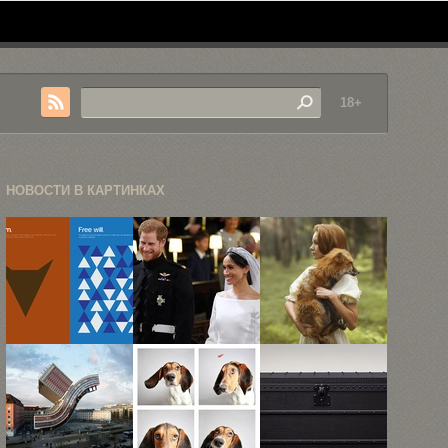
18+
НОВОСТИ В КАРТИНКАХ
Визуальный
Королевская
Мифические
словарь
свадьба
портреты с
философских
принца
дикими
учений в ...
Гарри и ...
животными
...