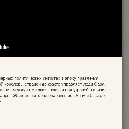
верных политических интригах в эпоху правления
й королевы страной де-факто управляет леди Сара
шения между ними оказываются под угрозой в связи с
ары, Эбигейл, которая очаровывает Анну и быстро
и.