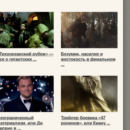
Тихоокеанский рубеж» —
Безумие, насилие и
се о гигантских ...
жестокость в финальном
...
еограниченный
Трейлер боевика «47
атериализм, или Ди
ронинов», или Киану ...
априо в ...