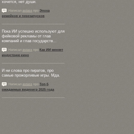
хочется, нет души.
Написал
astass
про
Эпоха
ремейков и перезапусков
Пока ИИ успешно используют для
фейковой рекламы от глав
компаний и глав государств...
Написал
astass
про
Как ИИ меняет
индустрию кино
И ни слова про пиратов, про
самые прожорливые игры. Мда.
Написал
astass
про
Топ-5
ожидаемых видеоигр 2025 года