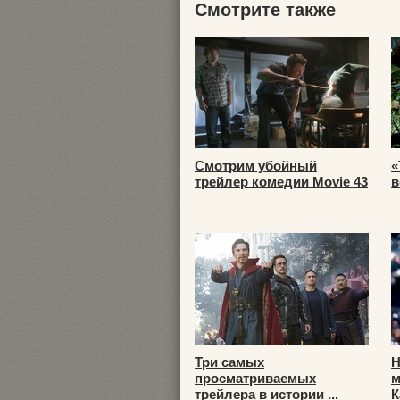
Смотрите также
Смотрим убойный
«
трейлер комедии Movie 43
в
Три самых
Н
просматриваемых
м
трейлера в истории ...
К