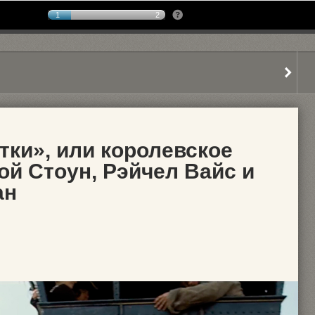
1
2
тки», или королевское
ой Стоун, Рэйчел Вайс и
ан