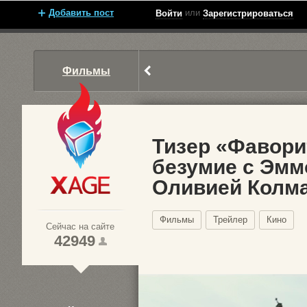
Добавить пост
или
Войти
Зарегистрироваться
Фильмы
Тизер «Фавори
безумие с Эмм
Оливией Колм
Xage.ru
Фильмы
Трейлер
Кино
Сейчас на сайте
42949
1