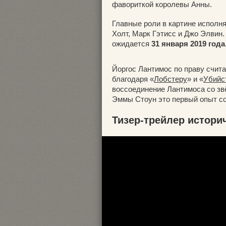
фавориткой королевы Анны.
Главные роли в картине исполн
Холт, Марк Гэтисс и Джо Элвин
ожидается
31 января 2019 года
Йоргос Лантимос по праву счит
благодаря «
Лобстеру
» и «
Убийс
воссоединение Лантимоса со звё
Эммы Стоун это первый опыт со
Тизер-трейлер истори