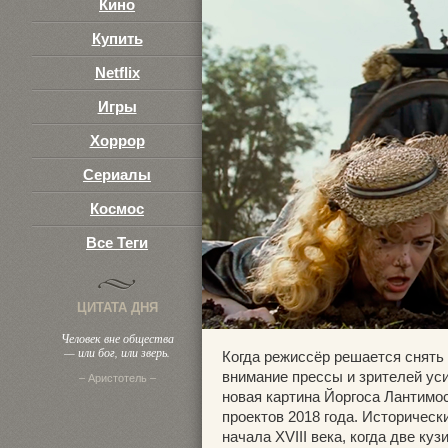
Кино
Купить
Netflix
Игры
Хоррор
Сериалы
Космос
Все Теги
ЦИТАТА ДНЯ
Человек вне общества
— или бог, или зверь.
Когда режиссёр решается снять
внимание прессы и зрителей уси
– Аристотель –
новая картина Йоргоса Лантимо
проектов 2018 года. Историческ
начала XVIII века, когда две к