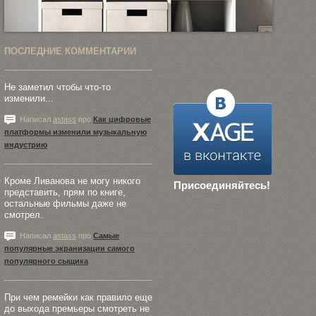
ПОСЛЕДНИЕ КОММЕНТАРИИ
Не заметил чтобы что-то
изменили...
Написал
astass
про
Как цифровые
платформы изменили музыкальную
индустрию
Кроме Ливанова не могу никого
Присоединяйтесь!
представить, прям по книге,
остальные фильмы даже не
смотрел.
Написал
astass
про
Самые
популярные экранизации самого
популярного сыщика
При чем ремейки как правило еще
до выхода премьеры смотреть не