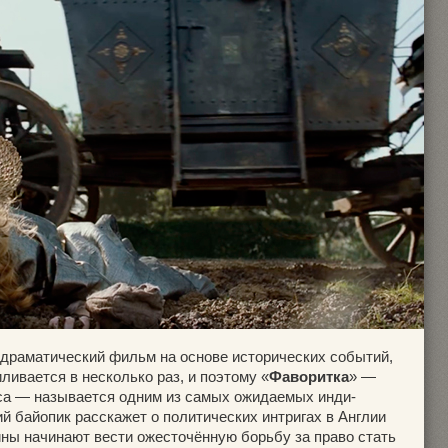
 драматический фильм на основе исторических событий,
ливается в несколько раз, и поэтому «
Фаворитка
» —
са — называется одним из самых ожидаемых инди-
ий байопик расскажет о политических интригах в Англии
узины начинают вести ожесточённую борьбу за право стать