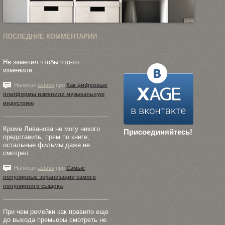
ПОСЛЕДНИЕ КОММЕНТАРИИ
Не заметил чтобы что-то
изменили...
Написал
astass
про
Как цифровые
платформы изменили музыкальную
индустрию
Кроме Ливанова не могу никого
Присоединяйтесь!
представить, прям по книге,
остальные фильмы даже не
смотрел.
Написал
astass
про
Самые
популярные экранизации самого
популярного сыщика
При чем ремейки как правило еще
до выхода премьеры смотреть не