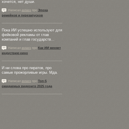
хочется, нет души.
Написал
astass
про
Эпоха
ремейков и перезапусков
Пока ИИ успешно используют для
фейковой рекламы от глав
компаний и глав государств...
Написал
astass
про
Как ИИ меняет
индустрию кино
И ни слова про пиратов, про
самые прожорливые игры. Мда.
Написал
astass
про
Топ-5
ожидаемых видеоигр 2025 года