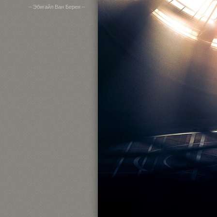
– Эбигайл Ван Берен –