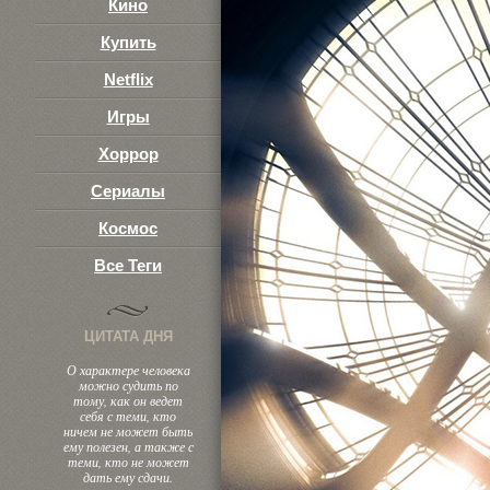
Кино
Купить
Netflix
Игры
Хоррор
Сериалы
Космос
Все Теги
ЦИТАТА ДНЯ
О характере человека
можно судить по
тому, как он ведет
себя с теми, кто
ничем не может быть
ему полезен, а также с
теми, кто не может
дать ему сдачи.