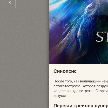
Синопсис
После того, как величайший ней
автокатастрофе, которая разруш
исцеления, где встретил Старей
искусств.
Первый трейлер супе