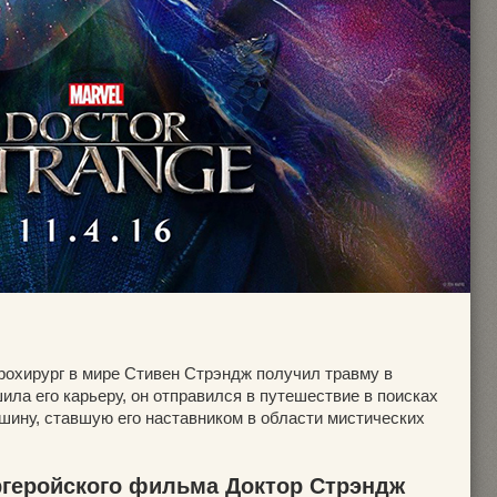
рохирург в мире Стивен Стрэндж получил травму в
ила его карьеру, он отправился в путешествие в поисках
шину, ставшую его наставником в области мистических
ргеройского фильма Доктор Стрэндж