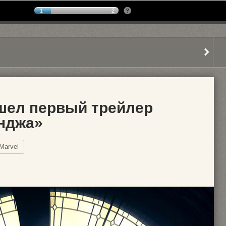
1
2
шел первый трейлер
нджа»
Marvel