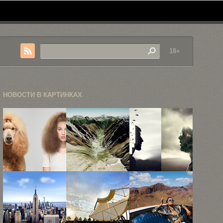
18+
НОВОСТИ В КАРТИНКАХ
10 портретов
Скриншоты
Сюрреалистические
собак и их ...
Google Earth
фотографии
превратили
Кристофера
в ...
Джея