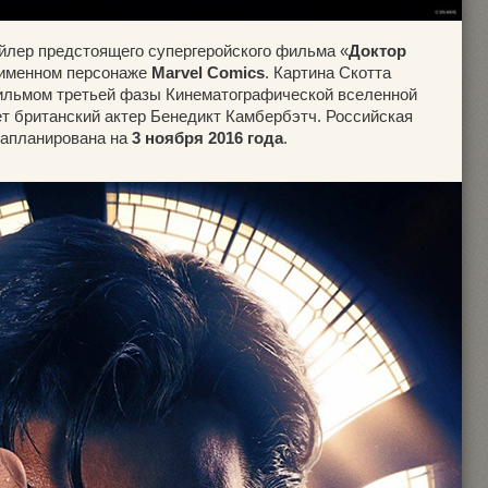
йлер предстоящего супергеройского фильма «
Доктор
ноименном персонаже
Marvel Comics
. Картина Скотта
ильмом третьей фазы Кинематографической вселенной
ет британский актер Бенедикт Камбербэтч. Российская
запланирована на
3 ноября 2016 года
.