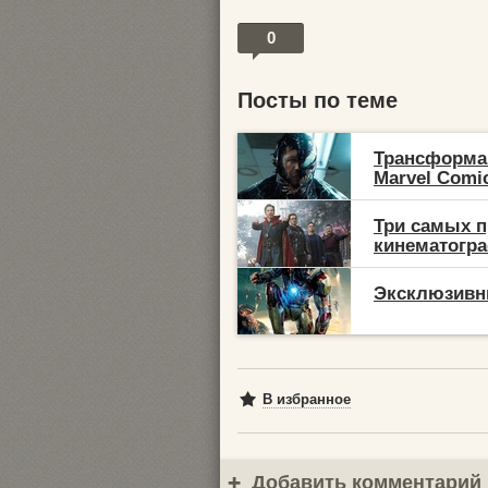
0
Посты по теме
Трансформа
Marvel Comic
Три самых п
кинематогр
Эксклюзивны
В избранное
Добавить комментарий