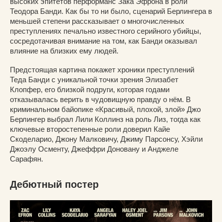
высоких эпитетов перформанс Зака Эфрона в роли
Теодора Банди. Как бы то ни было, сценарий Берлингера в
меньшей степени рассказывает о многочисленных
преступлениях печально известного серийного убийцы,
сосредотачивая внимание на том, как Банди оказывал
влияние на близких ему людей.
Предстоящая картина покажет хроники преступлений
Теда Банди с уникальной точки зрения Элизабет
Клопфер, его близкой подруги, которая годами
отказывалась верить в чудовищную правду о нём. В
криминальном байопике «Красивый, плохой, злой» Джо
Берлингер выбрал Лили Коллинз на роль Лиз, тогда как
ключевые второстепенные роли доверил Кайе
Скоделарио, Джону Малковичу, Джиму Парсонсу, Хэйли
Джоэлу Осменту, Джеффри Доновану и Анджеле
Сарафян.
Дебютный постер