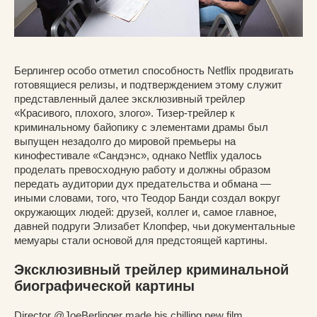
Берлингер особо отметил способность Netflix продвигать
готовящиеся релизы, и подтверждением этому служит
представленный далее эксклюзивный трейлер
«Красивого, плохого, злого». Тизер-трейлер к
криминальному байопику с элементами драмы был
выпущен незадолго до мировой премьеры на
кинофестивале «Сандэнс», однако Netflix удалось
проделать превосходную работу и должны образом
передать аудитории дух предательства и обмана —
иными словами, того, что Теодор Банди создал вокруг
окружающих людей: друзей, коллег и, самое главное,
давней подруги Элизабет Клопфер, чьи документальные
мемуары стали основой для предстоящей картины.
Эксклюзивный трейлер криминальной
биографической картины
Director
@JoeBerlinger
made his chilling new film