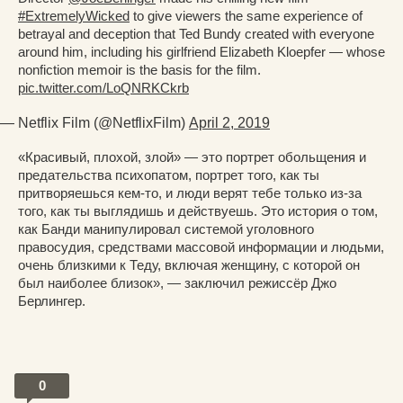
#ExtremelyWicked
to give viewers the same experience of
betrayal and deception that Ted Bundy created with everyone
around him, including his girlfriend Elizabeth Kloepfer — whose
nonfiction memoir is the basis for the film.
pic.twitter.com/LoQNRKCkrb
— Netflix Film (@NetflixFilm)
April 2, 2019
«Красивый, плохой, злой» — это портрет обольщения и
предательства психопатом, портрет того, как ты
притворяешься кем-то, и люди верят тебе только из-за
того, как ты выглядишь и действуешь. Это история о том,
как Банди манипулировал системой уголовного
правосудия, средствами массовой информации и людьми,
очень близкими к Теду, включая женщину, с которой он
был наиболее близок», — заключил режиссёр Джо
Берлингер.
0