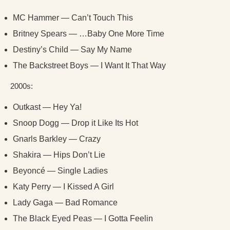
MC Hammer — Can’t Touch This
Britney Spears — …Baby One More Time
Destiny’s Child — Say My Name
The Backstreet Boys — I Want It That Way
2000s:
Outkast — Hey Ya!
Snoop Dogg — Drop it Like Its Hot
Gnarls Barkley — Crazy
Shakira — Hips Don’t Lie
Beyoncé — Single Ladies
Katy Perry — I Kissed A Girl
Lady Gaga — Bad Romance
The Black Eyed Peas — I Gotta Feelin