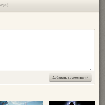
идео]