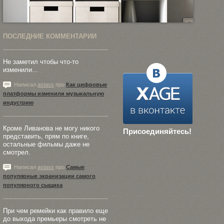
ПОСЛЕДНИЕ КОММЕНТАРИИ
Не заметил чтобы что-то
изменили...
Написал
astass
про
Как цифровые
платформы изменили музыкальную
индустрию
Кроме Ливанова не могу никого
Присоединяйтесь!
представить, прям по книге,
остальные фильмы даже не
смотрел.
Написал
astass
про
Самые
популярные экранизации самого
популярного сыщика
При чем ремейки как правило еще
до выхода премьеры смотреть не