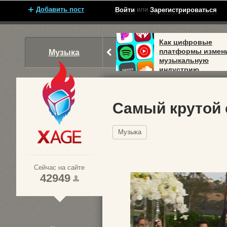
Добавить пост
или
Войти
Зарегистрироваться
Как цифровые
платформы измен
Музыка
музыкальную
индустрию
Самый крутой 
Музыка
Xage.ru
Сейчас на сайте
42949
1
2