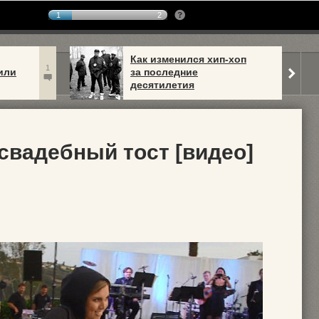
1
2
Как изменился хип-хоп
1
или
за последние
десятилетия
свадебный тост [видео]