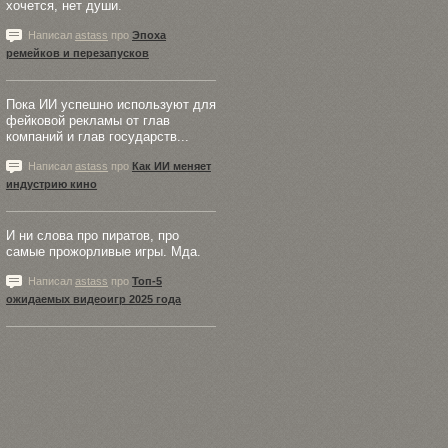
хочется, нет души.
Написал
astass
про
Эпоха
ремейков и перезапусков
Пока ИИ успешно используют для
фейковой рекламы от глав
компаний и глав государств...
Написал
astass
про
Как ИИ меняет
индустрию кино
И ни слова про пиратов, про
самые прожорливые игры. Мда.
Написал
astass
про
Топ-5
ожидаемых видеоигр 2025 года