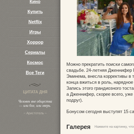
Кино
Купить
Netflix
Игры
Хоррор
Сериалы
Космос
Можно прекратить поиски самого
свадьбе. 24-летняя Дженнифер
Все Теги
Эминема, внесла коррективы в т
конца вжиться в роль, нарядное
Запись этого грандиозного тост
ЦИТАТА ДНЯ
а Дженнифер, скорее всего, уже
подруг).
Человек вне общества
— или бог, или зверь.
Бонусом сегодня выступят 15 с
– Аристотель –
Галерея
Нажмите на картинку, чт