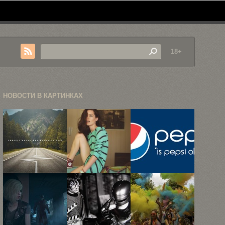
18+
НОВОСТИ В КАРТИНКАХ
42 самых
15 фэшн-
Если бы у
запоминающихся
снимков
крупных
рекламных
Магдалены
брендов ...
принта ...
Восински