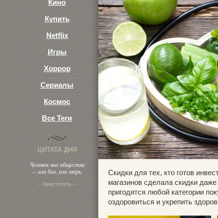
Кино
Купить
Netflix
Игры
Хоррор
Сериалы
Космос
Все Теги
ЦИТАТА ДНЯ
Человек вне общества
— или бог, или зверь.
Скидки для тех, кто готов инвес
магазинов сделала скидки даже
– Аристотель –
пригодятся любой категории пок
оздоровиться и укрепить здоро