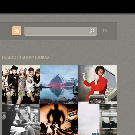
18+
НОВОСТИ В КАРТИНКАХ
Фэшн-
Ландшафтные
Рекламные
фотограф
пейзажи
плакаты 50-х
Филипп
Дмитрия
годов
Желенска
Питенина