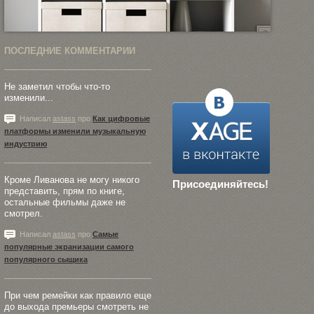
ПОСЛЕДНИЕ КОММЕНТАРИИ
Не заметил чтобы что-то
изменили...
Написал
astass
про
Как цифровые
платформы изменили музыкальную
индустрию
Кроме Ливанова не могу никого
Присоединяйтесь!
представить, прям по книге,
остальные фильмы даже не
смотрел.
Написал
astass
про
Самые
популярные экранизации самого
популярного сыщика
При чем ремейки как правило еще
до выхода премьеры смотреть не