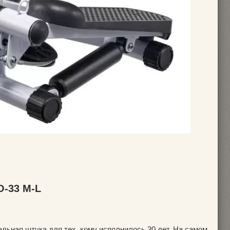
O-33 M-L
ельная штука для тех, кому исполнилось 30 лет. На самом