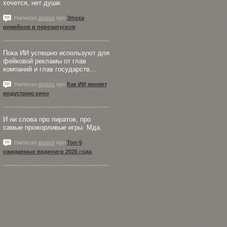
хочется, нет души.
Написал
astass
про
Эпоха
ремейков и перезапусков
Пока ИИ успешно используют для
фейковой рекламы от глав
компаний и глав государств...
Написал
astass
про
Как ИИ меняет
индустрию кино
И ни слова про пиратов, про
самые прожорливые игры. Мда.
Написал
astass
про
Топ-5
ожидаемых видеоигр 2025 года