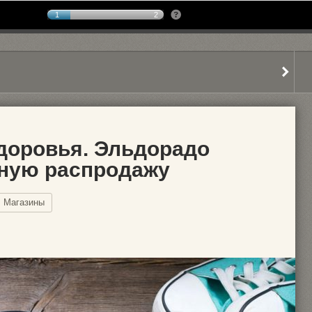
1
2
здоровья. Эльдорадо
дную распродажу
Магазины