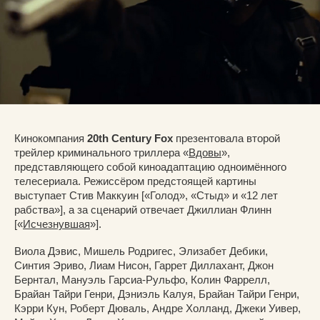
Кинокомпания
20th Century Fox
презентовала второй
трейлер криминального триллера «
Вдовы
»,
представляющего собой киноадаптацию одноимённого
телесериала. Режиссёром предстоящей картины
выступает Стив Маккуин [«Голод», «Стыд» и «12 лет
рабства»], а за сценарий отвечает Джиллиан Флинн
[«
Исчезнувшая
»].
Виола Дэвис, Мишель Родригес, Элизабет Дебики,
Синтия Эриво, Лиам Нисон, Гаррет Диллахант, Джон
Бернтал, Мануэль Гарсиа-Рульфо, Колин Фаррелл,
Брайан Тайри Генри, Дэниэль Калуя, Брайан Тайри Генри,
Кэрри Кун, Роберт Дюваль, Андре Холланд, Джеки Уивер,