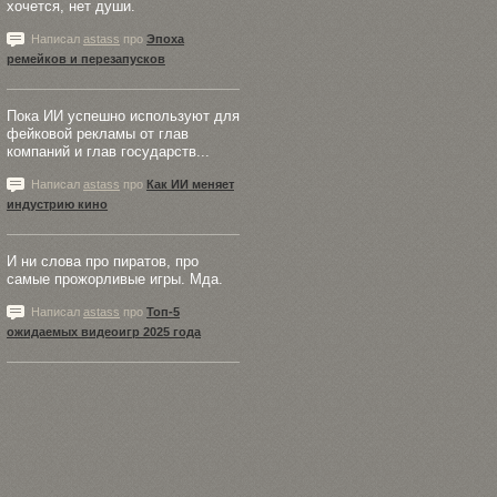
хочется, нет души.
Написал
astass
про
Эпоха
ремейков и перезапусков
Пока ИИ успешно используют для
фейковой рекламы от глав
компаний и глав государств...
Написал
astass
про
Как ИИ меняет
индустрию кино
И ни слова про пиратов, про
самые прожорливые игры. Мда.
Написал
astass
про
Топ-5
ожидаемых видеоигр 2025 года