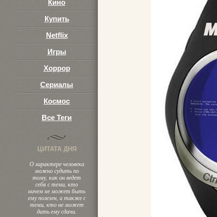
Кино
Купить
Netflix
Игры
Хоррор
Сериалы
Космос
Все Теги
ЦИТАТА ДНЯ
О характере человека
можно судить по
тому, как он ведет
себя с теми, кто
ничем не может быть
ему полезен, а также с
теми, кто не может
дать ему сдачи.