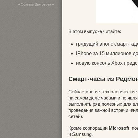
– Эбигайл Ван Берен –
В этом выпуске читайте:
грядущий анонс смарт-гадже
iPhone за 15 миллионов д
новую консоль Xbox предс
Смарт-часы из Редмо
Сейчас многие технологические
на самом деле часами и не явл
выполнять ряд полезных для вл
проведения важной встречи и/и
сетей).
Кроме корпорации
Microsoft
, п
и Samsung.