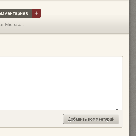
+
омментариев
т Microsoft