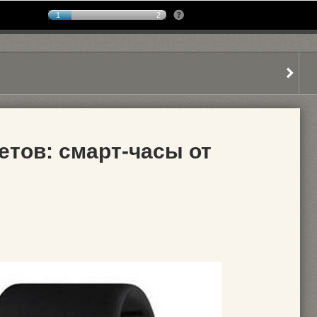
1
2
етов: смарт-часы от