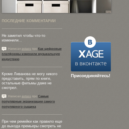
ПОСЛЕДНИЕ КОММЕНТАРИИ
Не заметил чтобы что-то
изменили...
Написал
astass
про
Как цифровые
платформы изменили музыкальную
индустрию
Кроме Ливанова не могу никого
Присоединяйтесь!
представить, прям по книге,
остальные фильмы даже не
смотрел.
Написал
astass
про
Самые
популярные экранизации самого
популярного сыщика
При чем ремейки как правило еще
до выхода премьеры смотреть не