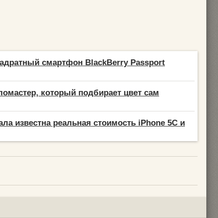
адратный смартфон BlackBerry Passport
омастер, который подбирает цвет сам
ала известна реальная стоимость iPhone 5C и