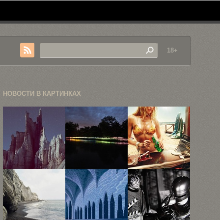
18+
НОВОСТИ В КАРТИНКАХ
Неизведанные
«Поле света»
Рекламная
локации в
—
фотография
фотокарточках
инсталляция
Жана Ива
Рубена ...
Брюса ...
Лемуаня