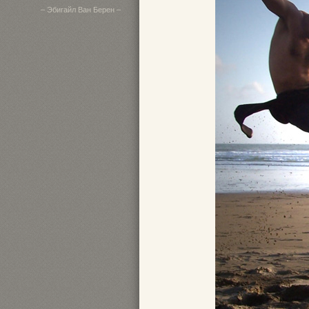
– Эбигайл Ван Берен –