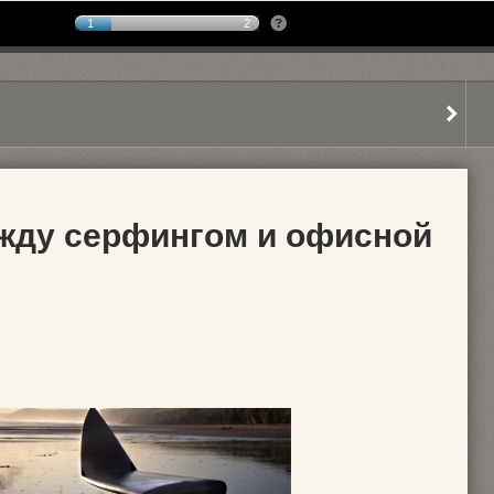
1
2
жду серфингом и офисной