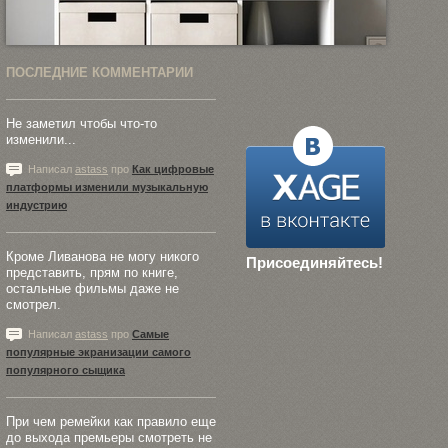
ПОСЛЕДНИЕ КОММЕНТАРИИ
Не заметил чтобы что-то
изменили...
Написал
astass
про
Как цифровые
платформы изменили музыкальную
индустрию
Кроме Ливанова не могу никого
Присоединяйтесь!
представить, прям по книге,
остальные фильмы даже не
смотрел.
Написал
astass
про
Самые
популярные экранизации самого
популярного сыщика
При чем ремейки как правило еще
до выхода премьеры смотреть не