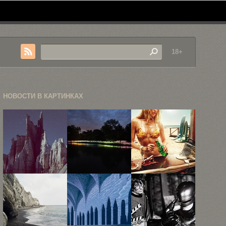
18+
НОВОСТИ В КАРТИНКАХ
Неизведанные
«Поле света»
Рекламная
локации в
—
фотография
фотокарточках
инсталляция
Жана Ива
Рубена ...
Брюса ...
Лемуаня