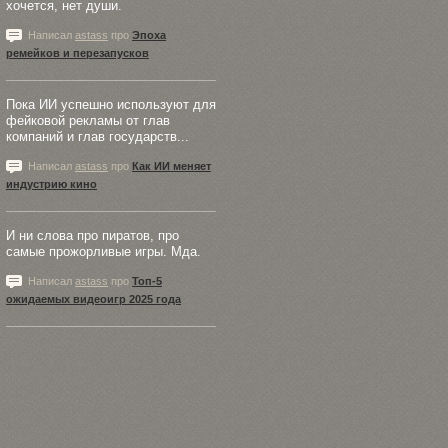
хочется, нет души.
Написал
astass
про
Эпоха
ремейков и перезапусков
Пока ИИ успешно используют для
фейковой рекламы от глав
компаний и глав государств...
Написал
astass
про
Как ИИ меняет
индустрию кино
И ни слова про пиратов, про
самые прожорливые игры. Мда.
Написал
astass
про
Топ-5
ожидаемых видеоигр 2025 года