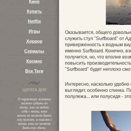
Кино
Купить
Netflix
Игры
Оказывается, общего доволь
служить стул "Surfboard" от 
Хоррор
приверженность к водным вид
именно Surfboard. Конечно, в
Сериалы
получится, но, что вполне во
Космос
повысить производительность 
"Surfboard" будет неплохо смо
Все Теги
Интересно, насколько удобно 
ЦИТАТА ДНЯ
выглядит, особенно спинка. П
полулежа... или полусидя - эт
О характере человека
можно судить по
тому, как он ведет
себя с теми, кто
ничем не может быть
ему полезен, а также с
теми, кто не может
дать ему сдачи.