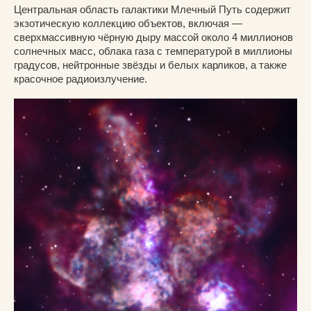
Центральная область галактики Млечный Путь содержит
экзотическую коллекцию объектов, включая —
сверхмассивную чёрную дыру массой около 4 миллионов
солнечных масс, облака газа с температурой в миллионы
градусов, нейтронные звёзды и белых карликов, а также
красочное радиоизлучение.