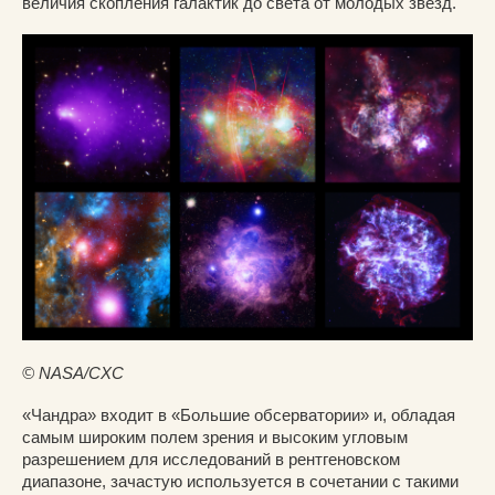
величия скопления галактик до света от молодых звёзд.
© NASA/CXC
«Чандра» входит в «Большие обсерватории» и, обладая
самым широким полем зрения и высоким угловым
разрешением для исследований в рентгеновском
диапазоне, зачастую используется в сочетании с такими