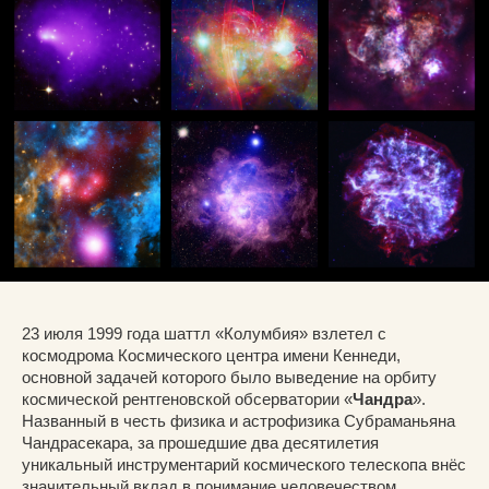
23 июля 1999 года шаттл «Колумбия» взлетел с
космодрома Космического центра имени Кеннеди,
основной задачей которого было выведение на орбиту
космической рентгеновской обсерватории «
Чандра
».
Названный в честь физика и астрофизика Субраманьяна
Чандрасекара, за прошедшие два десятилетия
уникальный инструментарий космического телескопа внёс
значительный вклад в понимание человечеством