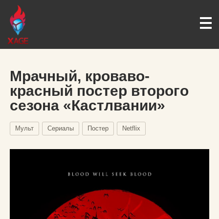
Мрачный, кроваво-
красный постер второго
сезона «Кастлвании»
Мульт
Сериалы
Постер
Netflix