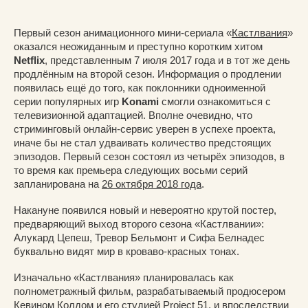
Первый сезон анимационного мини-сериала «
Кастлвания
»
оказался неожиданным и преступно коротким хитом
Netflix
, представленным 7 июля 2017 года и в тот же день
продлённым на второй сезон. Информация о продлении
появилась ещё до того, как поклонники одноименной
серии популярных игр
Konami
смогли ознакомиться с
телевизионной адаптацией. Вполне очевидно, что
стриминговый онлайн-сервис уверен в успехе проекта,
иначе бы не стал удваивать количество предстоящих
эпизодов. Первый сезон состоял из четырёх эпизодов, в
то время как премьера следующих восьми серий
запланирована на
26 октября 2018 года
.
Накануне появился новый и невероятно крутой постер,
предваряющий выход второго сезона «Кастлвании»:
Алукард Цепеш, Тревор Бельмонт и Сифа Белнадес
буквально видят мир в кроваво-красных тонах.
Изначально «Кастлвания» планировалась как
полнометражный фильм, разрабатываемый продюсером
Кевином Колдом и его студией Project 51, и впоследствии