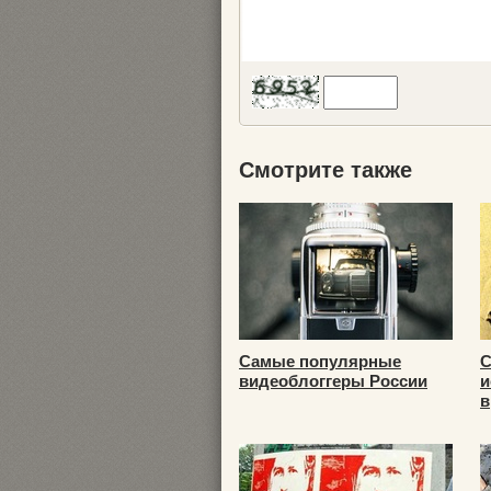
Смотрите также
Самые популярные
С
видеоблоггеры России
и
в