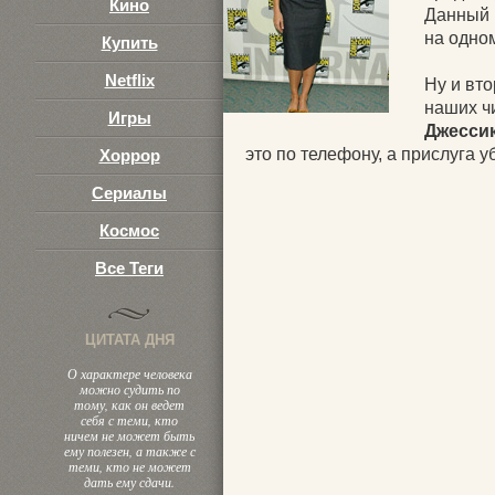
Кино
Данный р
на одно
Купить
Netflix
Ну и вт
наших ч
Игры
Джесси
это по телефону, а прислуга 
Хоррор
Сериалы
Космос
Все Теги
ЦИТАТА ДНЯ
О характере человека
можно судить по
тому, как он ведет
себя с теми, кто
ничем не может быть
ему полезен, а также с
теми, кто не может
дать ему сдачи.