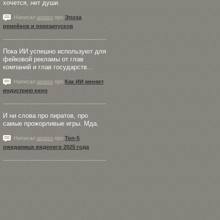
хочется, нет души.
Написал
astass
про
Эпоха
ремейков и перезапусков
Пока ИИ успешно используют для
фейковой рекламы от глав
компаний и глав государств...
Написал
astass
про
Как ИИ меняет
индустрию кино
И ни слова про пиратов, про
самые прожорливые игры. Мда.
Написал
astass
про
Топ-5
ожидаемых видеоигр 2025 года