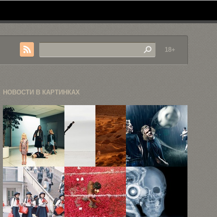
18+
НОВОСТИ В КАРТИНКАХ
Фотограф
Вдохновляющие
Спортивная
Эмма Харди
фотографии
фотография
показала
Тайлера
Вегарда Брая
необычные
Шилдса
...