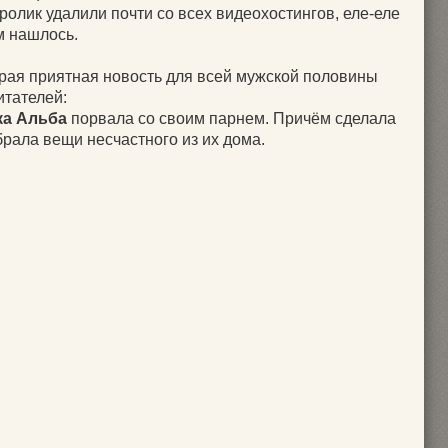
олик удалили почти со всех видеохостингов, еле-еле
м нашлось.
орая приятная новость для всей мужской половины
итателей:
ка Альба
порвала со своим парнем. Причём сделала
убрала вещи несчастного из их дома.