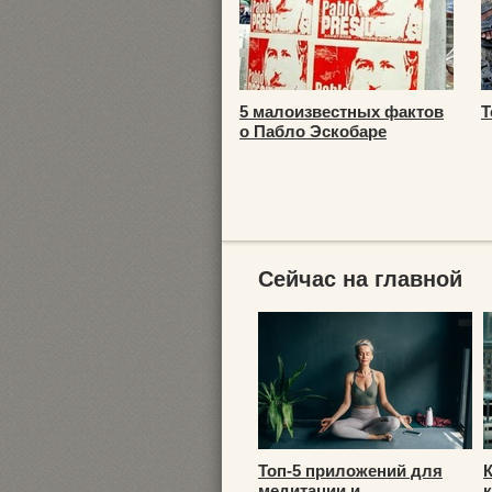
5 малоизвестных фактов
Т
о Пабло Эскобаре
Сейчас на главной
Топ-5 приложений для
медитации и