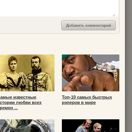
амые известные
Топ-10 самых быстрых
стории любви всех
рэперов в мире
ремен ...