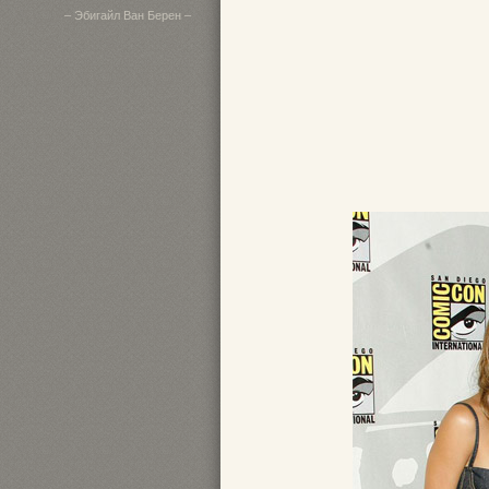
– Эбигайл Ван Берен –