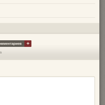
+
омментариев
а