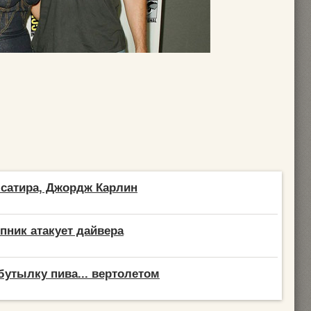
сатира, Джордж Карлин
пник атакует дайвера
утылку пива... вертолетом