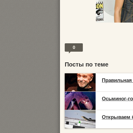
0
Посты по теме
Правильная 
Осьминог-го
Открываем б