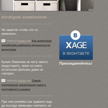
ПОСЛЕДНИЕ КОММЕНТАРИИ
Не заметил чтобы что-то
изменили...
Написал
astass
про
Как цифровые
платформы изменили музыкальную
индустрию
Кроме Ливанова не могу никого
Присоединяйтесь!
представить, прям по книге,
остальные фильмы даже не
смотрел.
Написал
astass
про
Самые
популярные экранизации самого
популярного сыщика
При чем ремейки как правило еще
до выхода премьеры смотреть не