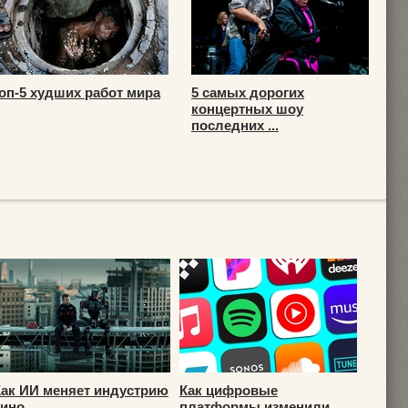
оп-5 худших работ мира
5 самых дорогих
концертных шоу
последних ...
Как ИИ меняет индустрию
Как цифровые
кино
платформы изменили