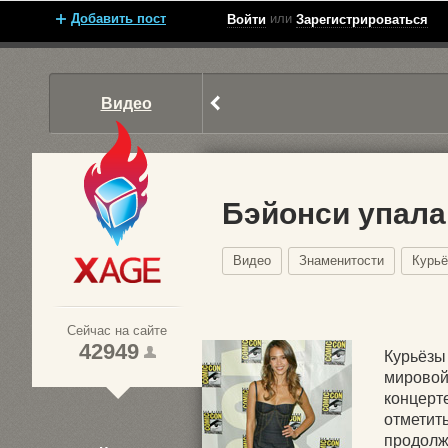
Добавить пост
или
Войти
Зарегистрироваться
Видео
Бэйонси упала
Видео
Знаменитости
Курь
Xage.ru
Сейчас на сайте
42949
Курьёзы 
мировой
концерте
1
отметит
продолж